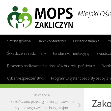
Miejski Oś
Strona główna
Dane kontaktowe
Obszar działania
Pr
Świadczenia rodzinne
Fundusz Alimentacyjny
Świadcz
Programy realizowane ze środków budżetu państwa
Wspie
Cyberbezpieczeństwo
Program „Asystent osobisty osoby z 
GOPS ZAKL
NEXT STORY
Zako
Zakończono przetarg na zorganizowanie
trzydniowego wyjazdu integracyjno –