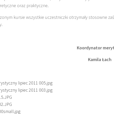
oretyczne oraz praktyczne.
zonym kursie wszystkie uczestniczki otrzymały stosowne za
y.
rdynator merytoryc
amila Łach