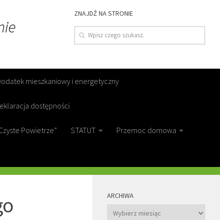
ZNAJDŹ NA STRONIE
nie
Dodatek mieszkaniowy i energetyczny
eklaracja dostępności
Czyste Powietrze”
STATUT
Przemoc domowa
MORE
ARCHIWA
go
Archiwa