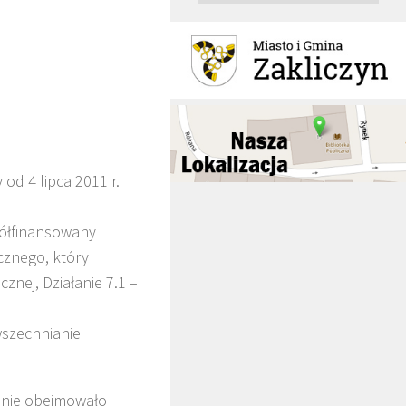
 od 4 lipca 2011 r.
półfinansowany
cznego, który
cznej, Działanie 7.1 –
wszechnianie
lenie obejmowało