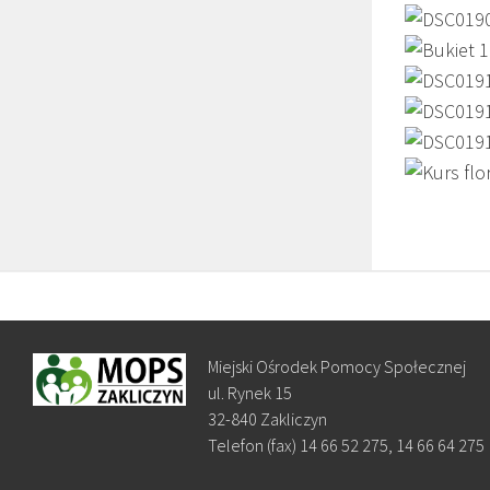
Miejski Ośrodek Pomocy Społecznej
ul. Rynek 15
32-840 Zakliczyn
Telefon (fax) 14 66 52 275, 14 66 64 275