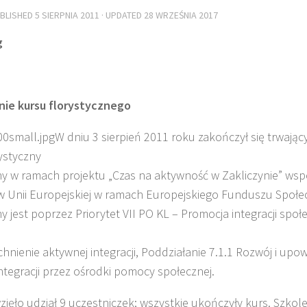
UBLISHED
5 SIERPNIA 2011
· UPDATED
28 WRZEŚNIA 2017
nie kursu florystycznego
W dniu 3 sierpień 2011 roku zakończył się trwający
ystyczny
ny w ramach projektu „Czas na aktywność w Zakliczynie” ws
w Unii Europejskiej w ramach Europejskiego Funduszu Społe
y jest poprzez Priorytet VII PO KL – Promocja integracji społe
hnienie aktywnej integracji, Poddziałanie 7.1.1 Rozwój i upo
ntegracji przez ośrodki pomocy społecznej.
zięło udział 9 uczestniczek; wszystkie ukończyły kurs. Szko