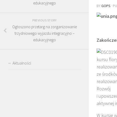
edukacyjnego
BY
GOPS
· P
PREVIOUS STORY
Ogłoszono przetarg na zorganizowanie
trzydniowego wyjazdu integracyjno –
Zakończe
edukacyjnego
kursu flor
Aktualności
realizowa
ze środkó
realizowan
Rozwój
i upowszec
aktywnej i
W kursie w