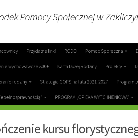
rodek Pomocy Społecznej w Zakliczy
acownicy
Przydatne linki
RODO
Pomoc Społeczna
enie wychowawcze 800+
Karta Dużej Rodziny
Projekty
D
ranie rodziny
Strategia GOPS na lata 2021-2027
Program „
niepełnosprawnością”
PROGRAM „OPIEKA WYTCHNIENIOWA”
ICZYN
ńczenie kursu florystyczne