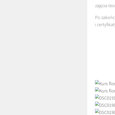
zajęcia te
Po zakońc
i certyfikat
Koo
K