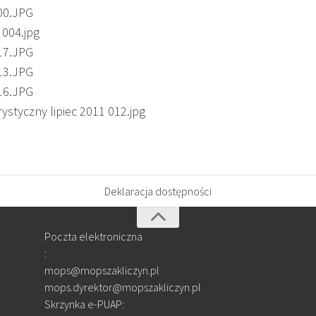
Deklaracja dostępności
Poczta elektroniczna
:
mops@mopszakliczyn.pl
mops.dyrektor@mopszakliczyn.pl
Skrzynka e-PUAP: