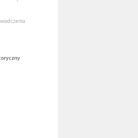
świadczenia
zny