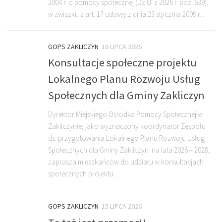
2004 r. o pomocy społecznej (Dz.U. z 2026 r. poz. 639),
w związku z art. 17 ustawy z dnia 23 stycznia 2009 r....
GOPS ZAKLICZYN
16 LIPCA 2026
Konsultacje społeczne projektu
Lokalnego Planu Rozwoju Usług
Społecznych dla Gminy Zakliczyn
Dyrektor Miejskiego Ośrodka Pomocy Społecznej w
Zakliczynie, jako wyznaczony koordynator Zespołu
ds. przygotowania Lokalnego Planu Rozwoju Usług
Społecznych dla Gminy Zakliczyn na lata 2026 – 2028,
zaprasza mieszkańców do udziału w konsultacjach
społecznych projektu...
GOPS ZAKLICZYN
15 LIPCA 2026