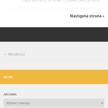
Ojca Jana Góry, ul. Rynek 15, 32-840 Zakliczyn Dyżur...
Następna strona »
Aktualności
MORE
ARCHIWA
Archiwa