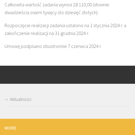
Całkowita wartość zadania wynosi 28 110,00 (słownie:
dwadzieścia osiem tysięcy sto dziesięć złotych).
Rozpoczęcie realizacji zadania ustalono na 1 stycznia 2024 r. a
zakończenie realizacji na 31 grudnia 2024 r.
Umowę podpisano obustronnie 7 czerwca 2024 r.
Aktualności
MORE