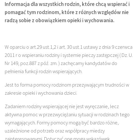
Informacja dla wszystkich rodzin, które chcą wspierać i
pomagać tym rodzinom, które z różnych względów nie
radzą sobie z obowiązkiem opieki i wychowania.
W oparciu o art.29 ust.1,2 i art. 30 ust.1 ustawy z dnia 9 czerwca
2011 r o wspieraniu rodziny i systemie pieczy zastępczej ( Dz. U.
Nr 149, poz.887 z póź. zm. ) zachęcamy kandydatów do
pełnienia funkcji rodzin wspierających.
Jest to forma pomocy rodzinom przezywającym trudności w
zakresie opieki i wychowania dzieci.
Zadaniem rodziny wspierającej nie jest wyręczanie, lecz
aktywna pomoc w przezwyciężaniu sytuacji w rodzinach tego
wymagających. Formy pomocy mogą być bardzo różne,
uzależnione od potrzeb oraz współpracy miedzy
zainteresowanymi. Dotyczyć one mogą wskazówek