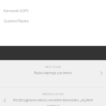
Kierownik GOPS
Zuzanna Filipska
NEXT STORY
Męska depresja a przemoc
PREVIOUS STORY
Rozstrzygnięcie naboru na wolne stanowisko „asystent
rodziny”