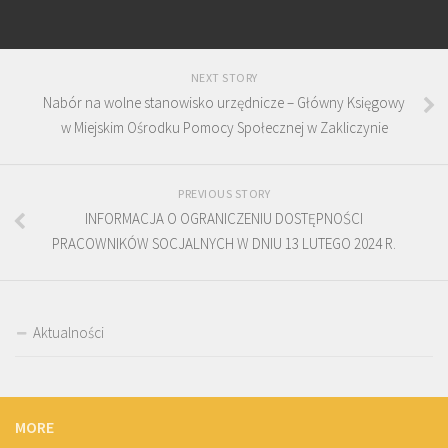
NEXT STORY
Nabór na wolne stanowisko urzędnicze – Główny Księgowy
w Miejskim Ośrodku Pomocy Społecznej w Zakliczynie
PREVIOUS STORY
INFORMACJA O OGRANICZENIU DOSTĘPNOŚCI
PRACOWNIKÓW SOCJALNYCH W DNIU 13 LUTEGO 2024 R.
Aktualności
MORE