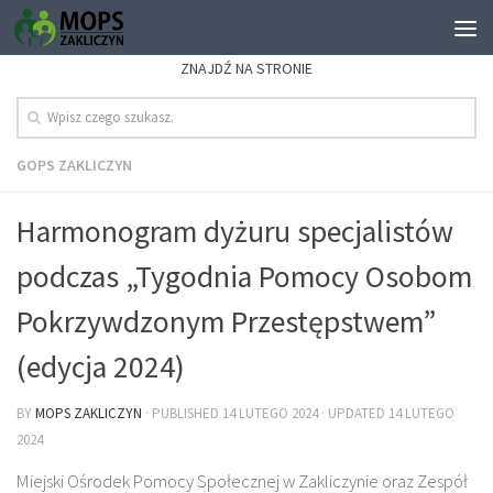
ZNAJDŹ NA STRONIE
GOPS ZAKLICZYN
Harmonogram dyżuru specjalistów
podczas „Tygodnia Pomocy Osobom
Pokrzywdzonym Przestępstwem”
(edycja 2024)
BY
MOPS ZAKLICZYN
· PUBLISHED
14 LUTEGO 2024
· UPDATED
14 LUTEGO
2024
Miejski Ośrodek Pomocy Społecznej w Zakliczynie oraz Zespół