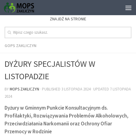
ZNAJDŹ NA STRONIE
GOPS ZAKLICZYN
DYŻURY SPECJALISTÓW W
LISTOPADZIE
BY
MOPS ZAKLICZYN
· PUBLISHED
3 LISTOPADA 2024
· UPDATED
7 LISTOPADA
2024
Dyżury w Gminnym Punkcie Konsultacyjnym ds.
Profilaktyki, Rozwiązywania Problemów Alkoholowych,
Przeciwdziałania Narkomanii oraz Ochrony Ofiar
Przemocy w Rodzinie