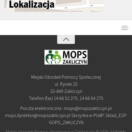
Miejski Ośrodek Pomocy Społecznej
ul. Rynek 15
32-840 Zakliczyn
Telefon (fax) 14 66 52 275, 14 66 64 275
Poczta elektroniczna : mops@mopszakliczyn.pl
mops.dyrektor@mopszakliczyn.pl Skrzynka e-PUAP: Skład_ESP:
GOPS_ZAKLICZYN
Miejski Ośrodek Pomocy Społecznej w Zakliczynie © 2026. All Rights