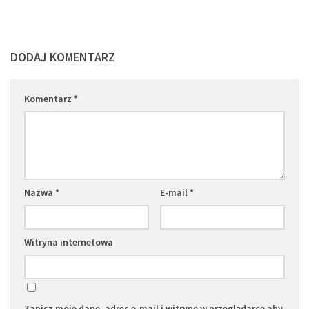
DODAJ KOMENTARZ
Komentarz
*
Nazwa
*
E-mail
*
Witryna internetowa
Zapisz moje dane, adres e-mail i witrynę w przeglądarce aby