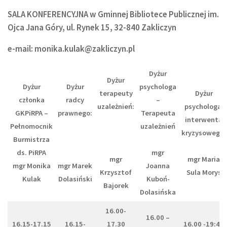
SALA KONFERENCYJNA w Gminnej Bibliotece Publicznej im.
Ojca Jana Góry, ul. Rynek 15, 32-840 Zakliczyn
e-mail: monika.kulak@zakliczyn.pl
Dyżur
Dyżur
Dyżur
Dyżur
psychologa
terapeuty
Dyżur
członka
radcy
–
uzależnień:
psychologa,
GKPiRPA –
prawnego:
Terapeuta
interwenta
Pełnomocnik
uzależnień
kryzysowego:
Burmistrza
ds. PiRPA
mgr
mgr
mgr Maria
mgr Monika
mgr Marek
Joanna
Krzysztof
Sula Morys
Kulak
Dolasiński
Kuboń-
Bajorek
Dolasińska
16.00-
16.00 –
16.15-17.15
16.15-
17.30
16.00 -19:45