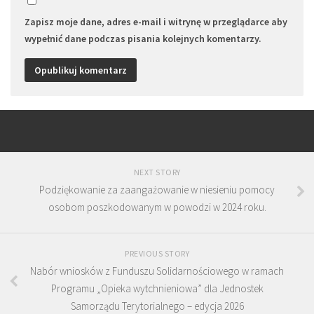
Zapisz moje dane, adres e-mail i witrynę w przeglądarce aby
wypełnić dane podczas pisania kolejnych komentarzy.
NEXT STORY
Podziękowanie za zaangażowanie w niesieniu pomocy
osobom poszkodowanym w powodzi w 2024 roku.
PREVIOUS STORY
Nabór wniosków z Funduszu Solidarnościowego w ramach
Programu „Opieka wytchnieniowa” dla Jednostek
Samorządu Terytorialnego – edycja 2026