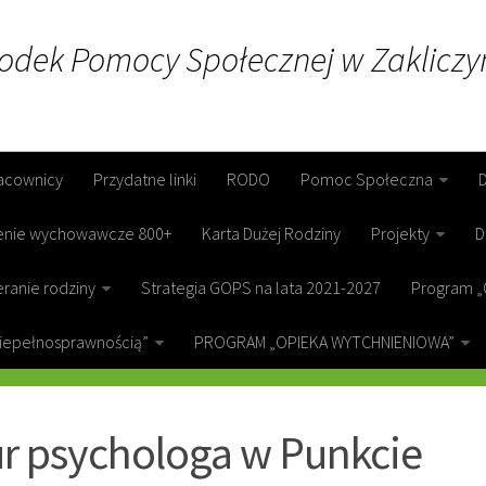
rodek Pomocy Społecznej w Zakliczy
acownicy
Przydatne linki
RODO
Pomoc Społeczna
enie wychowawcze 800+
Karta Dużej Rodziny
Projekty
D
ranie rodziny
Strategia GOPS na lata 2021-2027
Program „
niepełnosprawnością”
PROGRAM „OPIEKA WYTCHNIENIOWA”
ICZYN
r psychologa w Punkcie