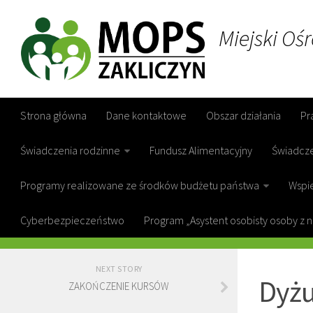
Miejski Oś
Strona główna
Dane kontaktowe
Obszar działania
Pr
Świadczenia rodzinne
Fundusz Alimentacyjny
Świadcz
Programy realizowane ze środków budżetu państwa
Wspie
Cyberbezpieczeństwo
Program „Asystent osobisty osoby z 
GOPS ZAKL
NEXT STORY
Dyżu
ZAKOŃCZENIE KURSÓW