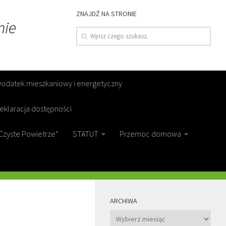
ZNAJDŹ NA STRONIE
nie
Dodatek mieszkaniowy i energetyczny
eklaracja dostępności
Czyste Powietrze”
STATUT
Przemoc domowa
MORE
ARCHIWA
Archiwa