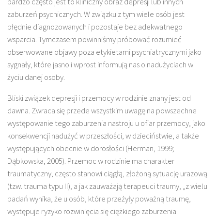
bardzo często jest to kliniczny obraz depresji lub innych
zaburzeń psychicznych. W związku z tym wiele osób jest
błędnie diagnozowanych i pozostaje bez adekwatnego
wsparcia. Tymczasem powinniśmy próbować rozumieć
obserwowane objawy poza etykietami psychiatrycznymi jako
sygnały, które jasno i wprost informują nas o nadużyciach w
życiu danej osoby.
Bliski związek depresji i przemocy w rodzinie znany jest od
dawna. Zwraca się przede wszystkim uwagę na powszechne
występowanie tego zaburzenia nastroju u ofiar przemocy, jako
konsekwencji nadużyć w przeszłości, w dzieciństwie, a także
występujących obecnie w dorosłości (Herman, 1999;
Dąbkowska, 2005). Przemoc w rodzinie ma charakter
traumatyczny, często stanowi ciągłą, złożoną sytuację urazową
(tzw. trauma typu II), a jak zauważają terapeuci traumy, „z wielu
badań wynika, że u osób, które przeżyły poważną traumę,
występuje ryzyko rozwinięcia się ciężkiego zaburzenia