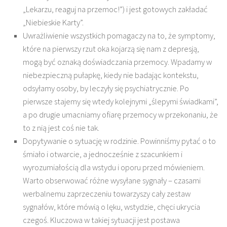
„Lekarzu, reaguj na przemoc!”) i jest gotowych zakładać
„Niebieskie Karty”.
Uwrażliwienie wszystkich pomagaczy na to, że symptomy,
które na pierwszy rzut oka kojarzą się nam z depresją,
mogą być oznaką doświadczania przemocy. Wpadamy w
niebezpieczną pułapkę, kiedy nie badając kontekstu,
odsyłamy osoby, by leczyły się psychiatrycznie. Po
pierwsze stajemy się wtedy kolejnymi „ślepymi świadkami”,
a po drugie umacniamy ofiarę przemocy w przekonaniu, że
to z nią jest coś nie tak.
Dopytywanie o sytuację w rodzinie. Powinniśmy pytać o to
śmiało i otwarcie, a jednocześnie z szacunkiem i
wyrozumiałością dla wstydu i oporu przed mówieniem.
Warto obserwować różne wysyłane sygnały – czasami
werbalnemu zaprzeczeniu towarzyszy cały zestaw
sygnałów, które mówią o lęku, wstydzie, chęci ukrycia
czegoś. Kluczowa w takiej sytuacji jest postawa