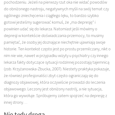
pochodzeniu. Jeżeli na pierwszy rzut oka nie widać powodów
do obniżonego nastroju, negatywnych myśli na swój temat czy
ogólnego zniechęcenia i ciągłego lęku, to bardzo szybko
gotowi jesteśmy sugerować komuś, że „ma depresję” i
powinien udać się do lekarza. Natomiast jeśli mówimy o
depresji w kontekście doświadczania przemocy, to musimy
pamiętać, że osoby jej doznające niechętnie ujawniają swoje
historie. Ten kontekst często jest po prostu przemilczany, nikt o
nim nie wie, nawet w przypadku wizyty u psychiatry czy innego
lekarza fakty dotyczące sytuacji rodzinnej pozostają tajemnicą
(zob. Krzyżanowska-Zbucka, 2007). Niestety praktyka pokazuje,
że również profesjonaliści zbyt często ograniczają się do
diagnozy objawowej, która oczywiście prowadzi do leczenia
objawowego. Leczony jest obniżony nastrój, a nie sytuacja,
która go wywołuje. Spróbujemy zatem spojrzeć na depresję z
innej strony…
Nie tędy droga