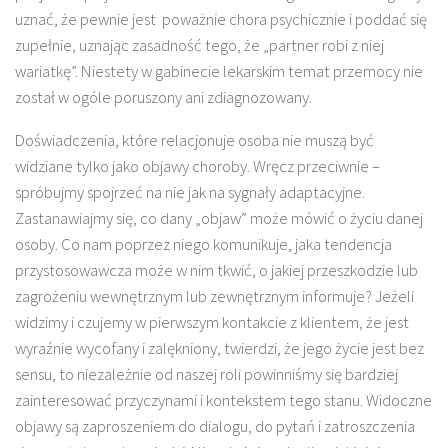
uznać, że pewnie jest poważnie chora psychicznie i poddać się
zupełnie, uznając zasadność tego, że „partner robi z niej
wariatkę”. Niestety w gabinecie lekarskim temat przemocy nie
został w ogóle poruszony ani zdiagnozowany.
Doświadczenia, które relacjonuje osoba nie muszą być
widziane tylko jako objawy choroby. Wręcz przeciwnie –
spróbujmy spojrzeć na nie jak na sygnały adaptacyjne.
Zastanawiajmy się, co dany „objaw” może mówić o życiu danej
osoby. Co nam poprzez niego komunikuje, jaka tendencja
przystosowawcza może w nim tkwić, o jakiej przeszkodzie lub
zagrożeniu wewnętrznym lub zewnętrznym informuje? Jeżeli
widzimy i czujemy w pierwszym kontakcie z klientem, że jest
wyraźnie wycofany i zalękniony, twierdzi, że jego życie jest bez
sensu, to niezależnie od naszej roli powinniśmy się bardziej
zainteresować przyczynami i kontekstem tego stanu. Widoczne
objawy są zaproszeniem do dialogu, do pytań i zatroszczenia