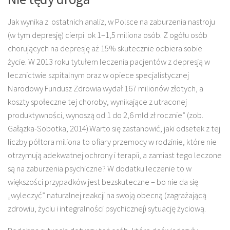
Jak wynika z ostatnich analiz, w Polsce na zaburzenia nastroju
(w tym depresję) cierpi ok 1–1,5 miliona osób. Z ogółu osób
chorujących na depresję aż 15% skutecznie odbiera sobie
życie. W 2013 roku tytułem leczenia pacjentów z depresją w
lecznictwie szpitalnym oraz w opiece specjalistycznej
Narodowy Fundusz Zdrowia wydał 167 milionów złotych, a
koszty społeczne tej choroby, wynikające z utraconej
produktywności, wynoszą od 1 do 2,6 mld zł rocznie” (zob.
Gałązka-Sobotka, 2014).Warto się zastanowić, jaki odsetek z tej
liczby półtora miliona to ofiary przemocy w rodzinie, które nie
otrzymują adekwatnej ochrony i terapii, a zamiast tego leczone
są na zaburzenia psychiczne? W dodatku leczenie to w
większości przypadków jest bezskuteczne – bo nie da się
„wyleczyć” naturalnej reakcji na swoją obecną (zagrażającą
zdrowiu, życiu i integralności psychicznej) sytuację życiową.