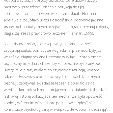
Podobna sytuacja dotyczy też osób, które doświadczyły
nadużyć w przeszłości i obecnie borykają się z jej
konsekwencjami. Już ćwierć wieku temu Judith Herman
apelowała, że „ofiary urazu z dzieciństwa, podobnie jak inne
osoby po traumatycznych przejściach, często otrzymują błędną
diagnozę i nie są prawidłowo leczone” (Herman, 1999).
Niestety gros osób, które w pewnym momencie życia
zaczynają szukać pomocy ze względu na przemoc, były już
wcześniej diagnozowane i leczone w związku z problemami
psychicznymi, jednak ich szerszy kontekst nie był brany pod
uwagę. Wiele razy miałem do czynienia z sytuacją, w której
lekarz, usłyszawszy o podstawowych objawach klinicznych
depresji, zapisywał leki i dalsze leczenie opierało się na
wizytach kontrolnych monitorujących ich działanie. Najbardziej
jaskrawą historią pokazującą ten mechanizm była opowieść
kobiety w średnim wieku, która postanowiła zgłosić się na
konsultację psychologiczną w związku z „lekooporną depresją”.