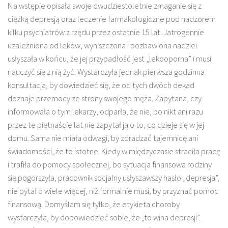
Na wstępie opisała swoje dwudziestoletnie zmaganie się z
ciężką depresją oraz leczenie farmakologiczne pod nadzorem
kilku psychiatrów z rzędu przez ostatnie 15 lat. Jatrogennie
uzależniona od leków, wyniszczona i pozbawiona nadziei
usłyszała w końcu, że jej przypadłość jest „lekooporna” i musi
nauczyć się z nią żyć. Wystarczyła jednak pierwsza godzinna
konsultacja, by dowiedzieć się, że od tych dwóch dekad
doznaje przemocy ze strony swojego męża. Zapytana, czy
informowała o tym lekarzy, odparła, że nie, bo nikt ani razu
przez te piętnaście lat nie zapytał ją o to, co dzieje się w jej
domu. Sama nie miała odwagi, by zdradzać tajemnicę ani
świadomości, że to istotne. Kiedy w międzyczasie straciła pracę
i trafiła do pomocy społecznej, bo sytuacja finansowa rodziny
się pogorszyła, pracownik socjalny usłyszawszy hasło „depresja”,
nie pytał o wiele więcej, niż formalnie musi, by przyznać pomoc
finansową. Domyślam się tylko, że etykieta choroby
wystarczyła, by dopowiedzieć sobie, że „to wina depresji”.