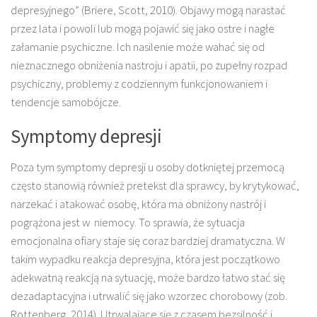
depresyjnego” (Briere, Scott, 2010). Objawy mogą narastać
przez lata i powoli lub mogą pojawić się jako ostre i nagłe
załamanie psychiczne. Ich nasilenie może wahać się od
nieznacznego obniżenia nastroju i apatii, po zupełny rozpad
psychiczny, problemy z codziennym funkcjonowaniem i
tendencje samobójcze.
Symptomy depresji
Poza tym symptomy depresji u osoby dotkniętej przemocą
często stanowią również pretekst dla sprawcy, by krytykować,
narzekać i atakować osobę, która ma obniżony nastrój i
pogrążona jest w niemocy. To sprawia, że sytuacja
emocjonalna ofiary staje się coraz bardziej dramatyczna. W
takim wypadku reakcja depresyjna, która jest początkowo
adekwatną reakcją na sytuację, może bardzo łatwo stać się
dezadaptacyjna i utrwalić się jako wzorzec chorobowy (zob.
Rottenberg, 2014). Utrwalające się z czasem bezsilność i