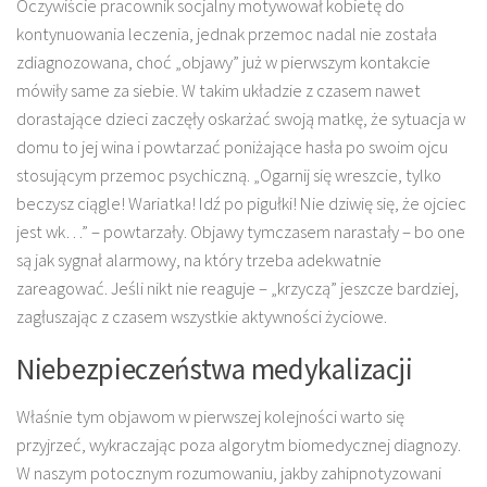
Oczywiście pracownik socjalny motywował kobietę do
kontynuowania leczenia, jednak przemoc nadal nie została
zdiagnozowana, choć „objawy” już w pierwszym kontakcie
mówiły same za siebie. W takim układzie z czasem nawet
dorastające dzieci zaczęły oskarżać swoją matkę, że sytuacja w
domu to jej wina i powtarzać poniżające hasła po swoim ojcu
stosującym przemoc psychiczną. „Ogarnij się wreszcie, tylko
beczysz ciągle! Wariatka! Idź po pigułki! Nie dziwię się, że ojciec
jest wk…” – powtarzały. Objawy tymczasem narastały – bo one
są jak sygnał alarmowy, na który trzeba adekwatnie
zareagować. Jeśli nikt nie reaguje – „krzyczą” jeszcze bardziej,
zagłuszając z czasem wszystkie aktywności życiowe.
Niebezpieczeństwa medykalizacji
Właśnie tym objawom w pierwszej kolejności warto się
przyjrzeć, wykraczając poza algorytm biomedycznej diagnozy.
W naszym potocznym rozumowaniu, jakby zahipnotyzowani