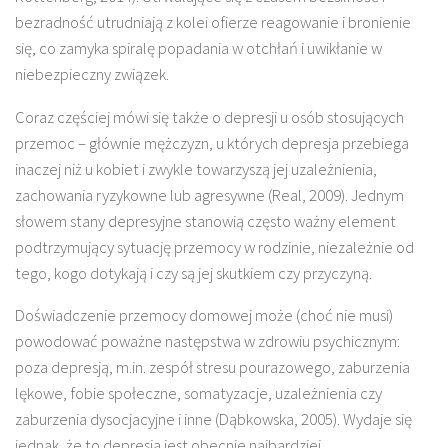
bezradność utrudniają z kolei ofierze reagowanie i bronienie
się, co zamyka spiralę popadania w otchłań i uwikłanie w
niebezpieczny związek.
Coraz częściej mówi się także o depresji u osób stosujących
przemoc – głównie mężczyzn, u których depresja przebiega
inaczej niż u kobiet i zwykle towarzyszą jej uzależnienia,
zachowania ryzykowne lub agresywne (Real, 2009). Jednym
słowem stany depresyjne stanowią często ważny element
podtrzymujący sytuację przemocy w rodzinie, niezależnie od
tego, kogo dotykają i czy są jej skutkiem czy przyczyną.
Doświadczenie przemocy domowej może (choć nie musi)
powodować poważne następstwa w zdrowiu psychicznym:
poza depresją, m.in. zespół stresu pourazowego, zaburzenia
lękowe, fobie społeczne, somatyzacje, uzależnienia czy
zaburzenia dysocjacyjne i inne (Dąbkowska, 2005). Wydaje się
jednak, że to depresja jest obecnie najbardziej