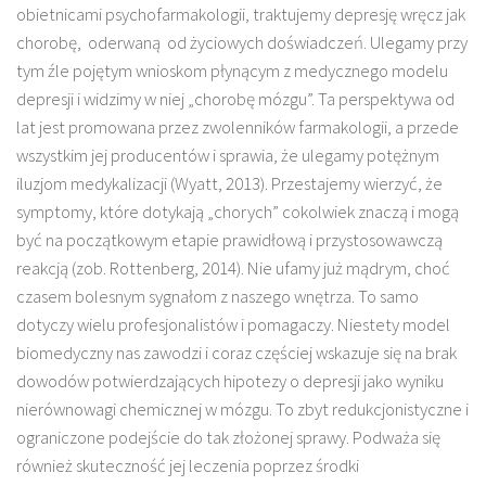
obietnicami psychofarmakologii, traktujemy depresję wręcz jak
chorobę, oderwaną od życiowych doświadczeń. Ulegamy przy
tym źle pojętym wnioskom płynącym z medycznego modelu
depresji i widzimy w niej „chorobę mózgu”. Ta perspektywa od
lat jest promowana przez zwolenników farmakologii, a przede
wszystkim jej producentów i sprawia, że ulegamy potężnym
iluzjom medykalizacji (Wyatt, 2013). Przestajemy wierzyć, że
symptomy, które dotykają „chorych” cokolwiek znaczą i mogą
być na początkowym etapie prawidłową i przystosowawczą
reakcją (zob. Rottenberg, 2014). Nie ufamy już mądrym, choć
czasem bolesnym sygnałom z naszego wnętrza. To samo
dotyczy wielu profesjonalistów i pomagaczy. Niestety model
biomedyczny nas zawodzi i coraz częściej wskazuje się na brak
dowodów potwierdzających hipotezy o depresji jako wyniku
nierównowagi chemicznej w mózgu. To zbyt redukcjonistyczne i
ograniczone podejście do tak złożonej sprawy. Podważa się
również skuteczność jej leczenia poprzez środki