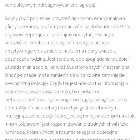
kompulsywnym odreagowywaniem, agresją).
Gdyby choć pobieżnie przyjrzeć się stanom emocjonalnym
ofiary przemocy, możemy zobaczyć kilka doświadczeń z listy
objawów depresji, ale spróbujmy odczytać je w innym
kontekście. Smutek może być informacją o utracie
pozytywnego obrazu siebie, nadziei na udany związek,
bezpieczną rodzinę. Jest tendencją do spoglądania w siebie i
uświadamiania sobie, jak wrażliwa strona psychiki jest raniona
(choć po czasie może zamienić się w całkowite zamknięcie i
wewnętrzną izolację). Ciągły lęk jest adekwatną informacją o
zagrożeniu, wskazówką do tego, by uciekać od
niebezpieczeństwa, być w pogotowiu, gdy „wróg” czai się w
domu. Wycofanie z relacji może być gestem obronnym,
intuicyjną zasłoną, dzięki której jest się mniej narażonym na atak.
Innym „objawem” jest rozpamiętywanie trudnych chwil i tzw.
ruminacje, które klinicznie rozumiane są jako obsesyjne