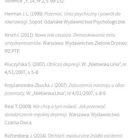
Violence”, t. 14, nr 2, s. 99-132.
Herman J. L. (1999).
Przemoc. Uraz psychiczny i powrót do
równowagi
. Sopot: Gdańskie Wydawnictwo Psychologiczne.
Kirsch I. (2011).
Nowe leki cesarza. Demaskowanie mitu
antydepresantów
. Warszawa: Wydawnictwo Zielone Drzewo:
IPZ PTP.
Kluczyńska S. (2007).
Oblicza depresji
. W: „Niebieska Linia”, nr
4/51/2007, s. 5-8.
Krzyżanowska-Zbucka J. (2007).
Zaburzenia nastroju u ofiar
przemocy
. W: „Niebieska Linia”, nr 4/51/2007, s. 8-9.
Real T. (2009).
Nie chcę o tym mówić. Jak przerwać
dziedziczenie męskiej depresji
. Warszawa: Wydawnictwo
Czarna Owca.
Rottenberg J. (2014).
Otchłań: ewolucyjne źródła epidemii