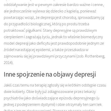
oddziaływanie jest w pewnym zakresie bardzo ważne i cenne,
ale jednocześnie wylewa się dziecko z kąpielą, ponieważ
powtarzając wciąż, że depresja jest chorobą, sprowadzamy ją
do przypadłości biologicznej, którą po prostu trzeba
potraktować pigułkami. Stany depresyjne są prawdziwym
cierpieniem i zagrażają życiu, jednak to właśnie biomedyczny
model depresji jako deficytu jest prawdopodobnie jednym ze
źródeł narastającej epidemii, a także przeszkadza w
zajmowaniu się jej prawdziwymi przyczynami (zob. Rottenberg,
2014).
Inne spojrzenie na objawy depresji
Jakiś czas temu na terapię zgłosiły się w krótkim odstępie czasu
dwie kobiety. Obie były już zdiagnozowane przez lekarzy
psychiatrów jako doświadczające epizodu depresyjnego (u
jednej z podejrzeniem dystymii) i obie otrzymały ten sam lek
(tylko z innym dawkowaniem). Pierwsza obecnie wiedzie