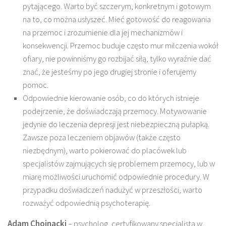
pytającego. Warto być szczerym, konkretnym i gotowym
na to, co można usłyszeć. Mieć gotowość do reagowania
na przemoc i zrozumienie dla jej mechanizmów i
konsekwencji. Przemoc buduje często mur milczenia wokół
ofiary, nie powinniśmy go rozbijać siłą, tylko wyraźnie dać
znać, że jesteśmy po jego drugiej stronie i oferujemy
pomoc.
Odpowiednie kierowanie osób, co do których istnieje
podejrzenie, że doświadczają przemocy. Motywowanie
jedynie do leczenia depresji jest niebezpieczną pułapką.
Zawsze poza leczeniem objawów (także często
niezbędnym), warto pokierować do placówek lub
specjalistów zajmujących się problemem przemocy, lub w
miarę możliwości uruchomić odpowiednie procedury. W
przypadku doświadczeń nadużyć w przeszłości, warto
rozważyć odpowiednią psychoterapię.
Adam Chojnacki
– psycholog, certyfikowany specjalista w