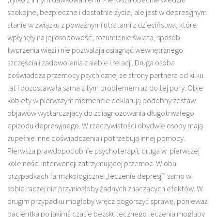
spokojne, bezpieczne i dostatnie życie, ale jest w depresyjnym
stanie w związku z poważnymi utratami z dzieciństwa, które
wpłynęły na jej osobowość, rozumienie świata, sposób
tworzenia więzi i nie pozwalają osiągnąć wewnętrznego
szczęścia i zadowolenia z siebie i relacji. Druga osoba
doświadcza przemocy psychicznej ze strony partnera od kilku
lat i pozostawała sama z tym problemem aż do tej pory. Obie
kobiety w pierwszym momencie deklarują podobny zestaw
objawów wystarczający do zdiagnozowania długotrwałego
epizodu depresyjnego. W rzeczywistości obydwie osoby mają
zupełnie inne doświadczenia i potrzebują innej pomocy.
Pierwsza prawdopodobnie psychoterapii, druga w pierwszej
kolejności interwencji zatrzymującej przemoc. W obu
przypadkach farmakologiczne „leczenie depresji” samo w
sobie raczej nie przyniosłoby żadnych znaczących efektów. W
drugim przypadku mogłoby wręcz pogorszyć sprawę, ponieważ
pacjentka po jakimś czasie bezskutecznego leczenia mogłaby