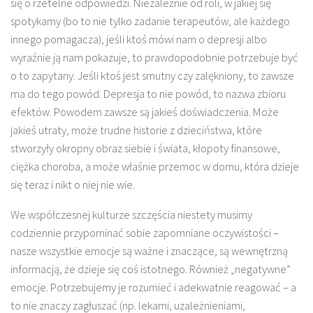
się o rzetelne odpowiedzi. Niezależnie od roli, w jakiej się
spotykamy (bo to nie tylko zadanie terapeutów, ale każdego
innego pomagacza), jeśli ktoś mówi nam o depresji albo
wyraźnie ją nam pokazuje, to prawdopodobnie potrzebuje być
o to zapytany. Jeśli ktoś jest smutny czy zalękniony, to zawsze
ma do tego powód. Depresja to nie powód, to nazwa zbioru
efektów. Powodem zawsze są jakieś doświadczenia. Może
jakieś utraty, może trudne historie z dzieciństwa, które
stworzyły okropny obraz siebie i świata, kłopoty finansowe,
ciężka choroba, a może właśnie przemoc w domu, która dzieje
się teraz i nikt o niej nie wie.
We współczesnej kulturze szczęścia niestety musimy
codziennie przypominać sobie zapomniane oczywistości –
nasze wszystkie emocje są ważne i znaczące, są wewnętrzną
informacją, że dzieje się coś istotnego. Również „negatywne”
emocje. Potrzebujemy je rozumieć i adekwatnie reagować – a
to nie znaczy zagłuszać (np. lekami, uzależnieniami,