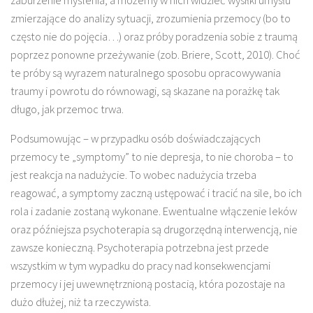
zaburzenie myślenia, a możemy w nich widzieć wysiłki umysłu
zmierzające do analizy sytuacji, zrozumienia przemocy (bo to
często nie do pojęcia…) oraz próby poradzenia sobie z traumą
poprzez ponowne przeżywanie (zob. Briere, Scott, 2010). Choć
te próby są wyrazem naturalnego sposobu opracowywania
traumy i powrotu do równowagi, są skazane na porażkę tak
długo, jak przemoc trwa.
Podsumowując – w przypadku osób doświadczających
przemocy te „symptomy” to nie depresja, to nie choroba – to
jest reakcja na nadużycie. To wobec nadużycia trzeba
reagować, a symptomy zaczną ustępować i tracić na sile, bo ich
rola i zadanie zostaną wykonane. Ewentualne włączenie leków
oraz późniejsza psychoterapia są drugorzędną interwencją, nie
zawsze konieczną. Psychoterapia potrzebna jest przede
wszystkim w tym wypadku do pracy nad konsekwencjami
przemocy i jej uwewnętrznioną postacią, która pozostaje na
dużo dłużej, niż ta rzeczywista.