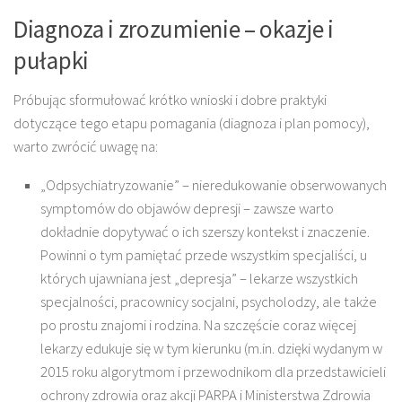
Diagnoza i zrozumienie – okazje i
pułapki
Próbując sformułować krótko wnioski i dobre praktyki
dotyczące tego etapu pomagania (diagnoza i plan pomocy),
warto zwrócić uwagę na:
„Odpsychiatryzowanie” – nieredukowanie obserwowanych
symptomów do objawów depresji – zawsze warto
dokładnie dopytywać o ich szerszy kontekst i znaczenie.
Powinni o tym pamiętać przede wszystkim specjaliści, u
których ujawniana jest „depresja” – lekarze wszystkich
specjalności, pracownicy socjalni, psycholodzy, ale także
po prostu znajomi i rodzina. Na szczęście coraz więcej
lekarzy edukuje się w tym kierunku (m.in. dzięki wydanym w
2015 roku algorytmom i przewodnikom dla przedstawicieli
ochrony zdrowia oraz akcji PARPA i Ministerstwa Zdrowia