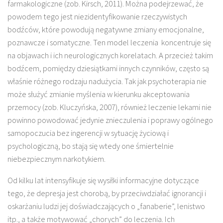
farmakologiczne (zob. Kirsch, 2011). Można podejrzewać, że
powodem tego jest niezidentyfikowanie rzeczywistych
bodźców, które powodują negatywne zmiany emocjonalne,
poznawcze i somatyczne. Ten model leczenia koncentruje się
na objawach i ich neurologicznych korelatach. A przecież takim
bodźcem, pomiędzy dziesiątkami innych czynników, często są
właśnie różnego rodzaju nadużycia. Tak jak psychoterapia nie
może służyć zmianie myślenia w kierunku akceptowania
przemocy (zob. Kluczyńska, 2007), również leczenie lekami nie
powinno powodować jedynie znieczulenia i poprawy ogólnego
samopoczucia bez ingerencji w sytuację życiową i
psychologiczną, bo stają się wtedy one śmiertelnie
niebezpiecznym narkotykiem.
Od kilku lat intensyfikuje się wysiłki informacyjne dotyczące
tego, że depresja jest chorobą, by przeciwdziałać ignorancji i
oskarżaniu ludzi jej doświadczających o „fanaberie”, lenistwo
itp., a także motywować „chorych” do leczenia. Ich