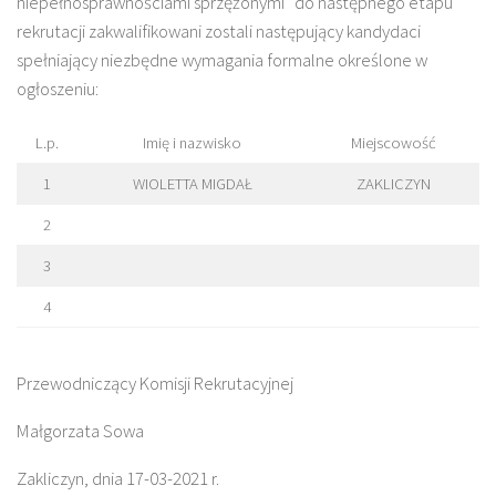
niepełnosprawnościami sprzężonymi” do następnego etapu
rekrutacji zakwalifikowani zostali następujący kandydaci
spełniający niezbędne wymagania formalne określone w
ogłoszeniu:
L.p.
Imię i nazwisko
Miejscowość
1
WIOLETTA MIGDAŁ
ZAKLICZYN
2
3
4
Przewodniczący Komisji Rekrutacyjnej
Małgorzata Sowa
Zakliczyn, dnia 17-03-2021 r.