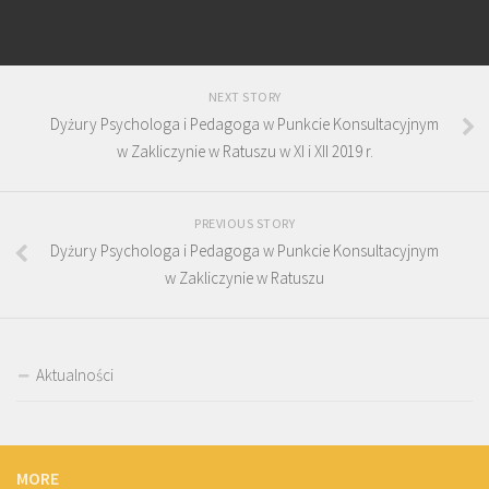
NEXT STORY
Dyżury Psychologa i Pedagoga w Punkcie Konsultacyjnym
w Zakliczynie w Ratuszu w XI i XII 2019 r.
PREVIOUS STORY
Dyżury Psychologa i Pedagoga w Punkcie Konsultacyjnym
w Zakliczynie w Ratuszu
Aktualności
MORE