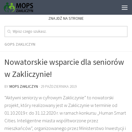
ZNAJDŹ NA STRONIE
GOPS ZAKLICZYN
Nowatorskie wsparcie dla seniorów
w Zakliczynie!
BY
MOPS ZAKLICZYN
·
29 PAŹDZIERNIKA 2019
“Aktywni seniorzy w cyfrowym Zakliczynie” to nowatorski
projekt, który realizowany jest w Zakliczynie w terminie od
01.10.2019 r. do 31.12.2020 r. w ramach konkursu „Human Smart
Cities. Inteligentne miasta współtworzone przez
mieszkańców”, organizowanego przez Ministerstwo Inwestycji i