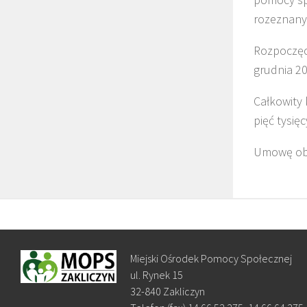
rozeznany
Rozpoczęci
grudnia 20
Całkowity 
pięć tysię
Umowę obu
Miejski Ośrodek Pomocy Społecznej
ul. Rynek 15
32-840 Zakliczyn