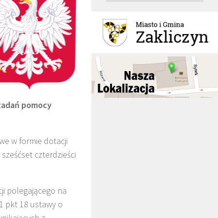
 zadań pomocy
e w formie dotacji
 sześćset czterdzieści
ji polegającego na
1 pkt 18 ustawy o
ynikających z