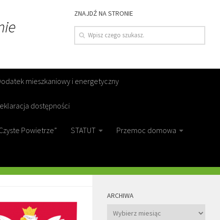
ZNAJDŹ NA STRONIE
nie
Dodatek mieszkaniowy i energetyczny
eklaracja dostępności
Czyste Powietrze”
STATUT
Przemoc domowa
NA UTRZYMANIU
MORE
ARCHIWA
Archiwa