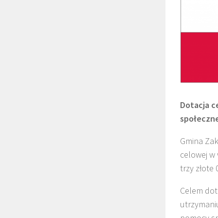
Dotacja c
społeczne
Gmina Zak
celowej w 
trzy złote
Celem dota
utrzymaniu
pomocy spo