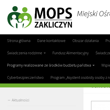
Miejski Oś
Strona główna
Dane kontaktowe
Obszar działania
Pr
Świadczenia rodzinne
Fundusz Alimentacyjny
Świadcz
Programy realizowane ze środków budżetu państwa
Wspie
Cyberbezpieczeństwo
Program „Asystent osobisty osoby z 
DOFINA
OŚRODK
Aktualności