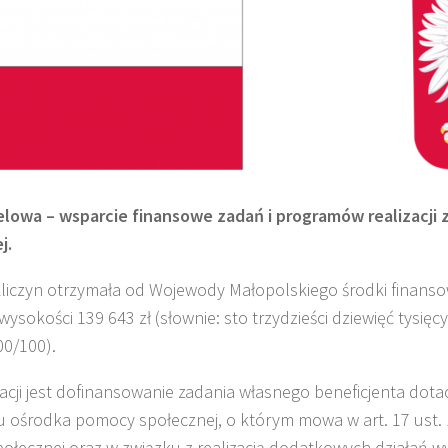
elowa – wsparcie finansowe zadań i programów realizacji
j.
liczyn otrzymała od Wojewody Małopolskiego środki finansow
wysokości 139 643 zł (słownie: sto trzydzieści dziewięć tysięcy
 00/100).
cji jest dofinansowanie zadania własnego beneficjenta dotac
 ośrodka pomocy społecznej, o którym mowa w art. 17 ust. 
łecznej oraz w związku z realizacją dodatkowych działań w