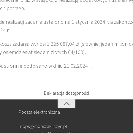
ch potrzeb.
e realizacji zadania ustalono na 1 stycznia 2024 r. a zakończe
24 r.
koszt zadania wynosi 1 225 087,04 zł (słownie: jeden milion d
cy osiemdziesiąt siedem złotych 04/100).
stronnie podpisano w dniu 21.02.2024 r.
Deklaracja dostępności
Poczta elektroniczna
:
mops@mopszakliczyn.pl