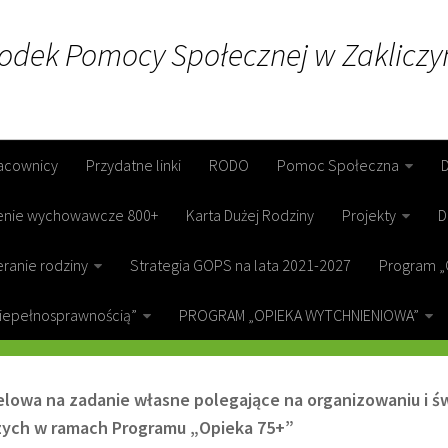
rodek Pomocy Społecznej w Zakliczy
acownicy
Przydatne linki
RODO
Pomoc Społeczna
enie wychowawcze 800+
Karta Dużej Rodziny
Projekty
D
ranie rodziny
Strategia GOPS na lata 2021-2027
Program „
niepełnosprawnością”
PROGRAM „OPIEKA WYTCHNIENIOWA”
 W RAMACH PROGRAMU „OPIEKA 75+”
elowa na zadanie własne polegające na organizowaniu i ś
ych w ramach Programu „Opieka 75+”