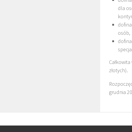
dla os
konty
dofina
osób, 
dofina
specja
Całkowita 
złotych).
Rozpoczęci
grudnia 20