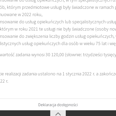
ób, którym przedmiotowe usługi były świadczone w ramach 
nuowane w 2022 roku,
nsowanie do usług opiekuńczych lub specjalistycznych usłu
którym w roku 2021 te usługi nie były świadczone (osoby no
nsowanie do zwiększenia liczby godzin usług opiekuńczych,
listycznych usług opiekuńczych dla osób w wieku 75 lat i wię
wartość zadania wynosi 30 120,00 (słownie: trzydzieści tysięc
e realizacji zadania ustalono na 1 stycznia 2022 r. a zakończe
22 r.
Deklaracja dostępności