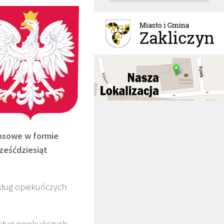
ansowe w formie
sześćdziesiąt
sług opiekuńczych
usług opiekuńczych