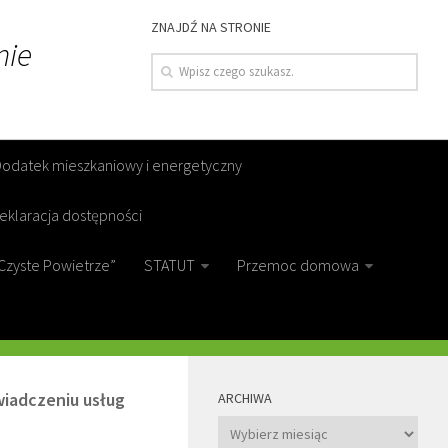
ZNAJDŹ NA STRONIE
nie
Dodatek mieszkaniowy i energetyczny
eklaracja dostępności
Czyste Powietrze”
STATUT
Przemoc domowa
MORE
wiadczeniu usług
ARCHIWA
Archiwa