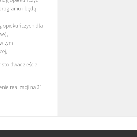
programu i będą
g opiekuńczych dla
we),
 w tym
cej,
y sto dwadzieścia
nie realizacji na 31