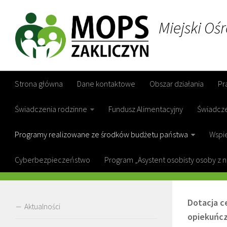
Miejski Oś
Strona główna
Dane kontaktowe
Obszar działania
Pr
Świadczenia rodzinne
Fundusz Alimentacyjny
Świadcz
Programy realizowane ze środków budżetu państwa
Wspie
Cyberbezpieczeństwo
Program „Asystent osobisty osoby z 
DOTACJA
Dotacja c
Aktualności
opiekuńcz