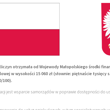
liczyn otrzymała od Wojewody Małopolskiego środki fin
lowej w wysokości 15 060 zł (słownie: piętnaście tysięcy 
0/100).
acji jest wsparcie samorządów w poprawie dostępności do u
nsowanie do usług opiekuńczych, w tym specjalistycznych 