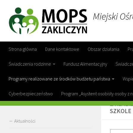
Miejski Oś
Strona główna
Dane kontaktowe
Obszar działania
Pr
Świadczenia rodzinne
Fundusz Alimentacyjny
Świadcz
Programy realizowane ze środków budżetu państwa
Wspie
Cyberbezpieczeństwo
Program „Asystent osobisty osoby z 
DOTACJ
Z REALI
SZKOLE 
Aktualności