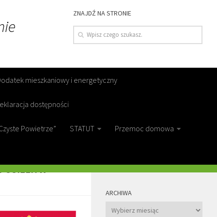
ZNAJDŹ NA STRONIE
nie
Dodatek mieszkaniowy i energetyczny
eklaracja dostępności
Czyste Powietrze”
STATUT
Przemoc domowa
GO ZWIĄZANEGO
MORE
POSIŁEK W
ARCHIWA
Archiwa