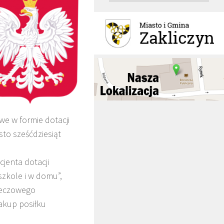
e w formie dotacji
sto sześćdziesiąt
jenta dotacji
szkole i w domu”,
zeczowego
akup posiłku