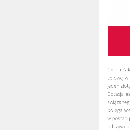
Gmina Zak
celowej w 
jeden złot
Dotacja je
związanego
polegając
w postaci
lub żywnoś