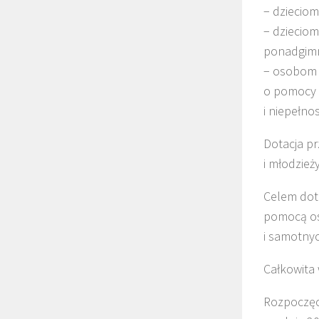
− dzieciom
− dziecio
ponadgimn
− osobom i
o pomocy 
i niepełn
Dotacja pr
i młodzież
Celem dota
pomocą os
i samotny
Całkowita 
Rozpoczęci