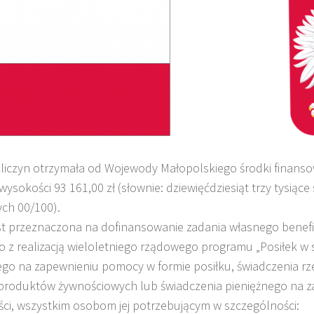
liczyn otrzymała od Wojewody Małopolskiego środki finansow
wysokości 93 161,00 zł (słownie: dziewięćdziesiąt trzy tysiące 
ych 00/100).
st przeznaczona na dofinansowanie zadania własnego benefic
 z realizacją wieloletniego rządowego programu „Posiłek w 
ego na zapewnieniu pomocy w formie posiłku, świadczenia r
 produktów żywnościowych lub świadczenia pieniężnego na z
ci, wszystkim osobom jej potrzebującym w szczególności: