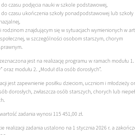
 do czasu podjęcia nauki w szkole podstawowej,
m do czasu ukończenia szkoły ponadpodstawowej lub szkoły
azjalnej,
 rodzinom znajdującym się w sytuacjach wymienionych w art
społecznej, w szczególności osobom starszym, chorym
osprawnym.
zeznaczona jest na realizację programu w ramach modułu 1. 
y” oraz modułu 2. „Moduł dla osób dorosłych”.
cji jest zapewnienie posiłku dzieciom, uczniom i młodzieży or
ób dorosłych, zwłaszcza osób starszych, chorych lub niep
ch.
wartość zadania wynosi 115 451,00 zł.
e realizacji zadania ustalono na 1 stycznia 2026 r. a zakończe