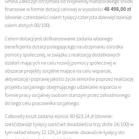
Gmina Zakliczyn otrzymała od Wojewody Małopolskiego środki
finansowe w formie dotacji celowej w wysokości
48 498,00 zł
(słownie: czterdzieści osiem tysięcy czterysta dziewięćdziesiąt
osiem złotych 00/100).
Celem dotacji jest dofinansowanie zadania własnego
beneficjenta dotacji polegającego na utrzymaniu ośrodka
pomocy społecznej, w związku z realizacją dodatkowych
działań mających na celu rozwój pomocy społecznej w
obszarze projekty socjalne mające na celu wsparcie,
aktywizację i poprawę jakości życia seniorów poprzez realizację
projektu socjalnego obejmującego udzielanie wsparcia w
formie pracy socjalnej osobom starszym przez zatrudnionego
do tego celu pracownika socjalnego.
Całkowity koszt zadania wynosi: 60 623,14 zł (słownie:
sześćdziesiąt tysięcy sześćset dwadzieścia trzy złote 14/100) w
tym wkład własny 12 125,14 (słownie: dwanaście tysięcy sto