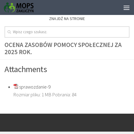
ZNAJDŹ NA STRONIE
OCENA ZASOBÓW POMOCY SPOŁECZNEJ ZA
2025 ROK.
Attachments
sprawozdanie-9
Rozmiar pliku:
1 MB
Pobrania:
84