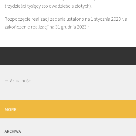
trzydzieści tysięcy sto dwadzieścia złotych).
Rozpoczęcie realizacji zadania ustalono na 1 stycznia 2023 r. a
zakończenie realizacji na 31 grudnia 2023 r.
Aktualności
MORE
ARCHIWA