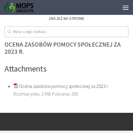
ZNAJDŹ NA STRONIE
OCENA ZASOBÓW POMOCY SPOŁECZNEJ ZA
2023 R.
Attachments
Ocena zasobów pomocy społecznej za 2023 r
Rozmiar pliku:
2 MB
Pobrania:
365