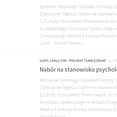
Dyrektor Miejskiego Ośrodka Pomocy Sp
Zakliczynie Ogłasza nabór na stanowisk
0,25 etatu Stanowisko finansowane ze
Europejskiego Funduszu Społecznego 
Operacyjnego Wiedza Edukacja Rozwój na
„Sami –Dzielni! Nowe...
GOPS ZAKLICZYN
/
PROJEKT "SAMI DZIELNI"
15 LU
Nabór na stanowisko psychol
Kierownik Gminnego Ośrodka Pomocy S
Zakliczynie Ogłasza nabór na stanowisk
0,5 etatu Stanowisko finansowane ze ś
Funduszu Społecznego w ramach Prog
Wiedza Edukacja Rozwój na realizację pr
Dzielni! Nowe...