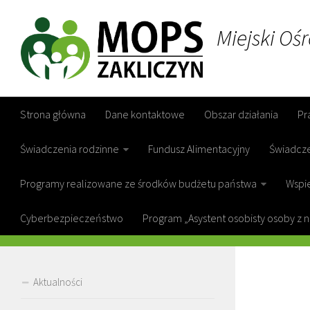
Miejski Oś
Strona główna
Dane kontaktowe
Obszar działania
Pr
Świadczenia rodzinne
Fundusz Alimentacyjny
Świadcz
Programy realizowane ze środków budżetu państwa
Wspie
Cyberbezpieczeństwo
Program „Asystent osobisty osoby z 
CATE
Aktualności