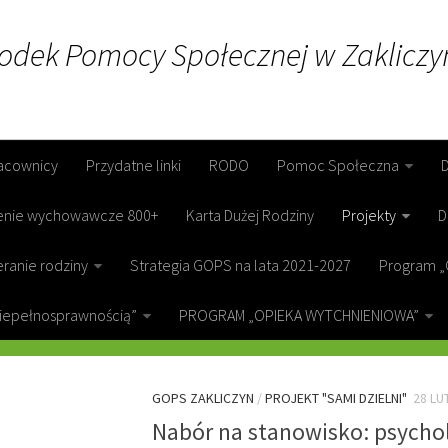
rodek Pomocy Społecznej w Zakliczy
acownicy
Przydatne linki
RODO
Pomoc Społeczna
enie wychowawcze 800+
Karta Dużej Rodziny
Projekty
D
ranie rodziny
Strategia GOPS na lata 2021-2027
Program „
niepełnosprawnością”
PROGRAM „OPIEKA WYTCHNIENIOWA”
GORY:
PROJEKT „SAMI DZIELNI”
GOPS ZAKLICZYN
/
PROJEKT "SAMI DZIELNI"
28 LU
Nabór na stanowisko: psycho