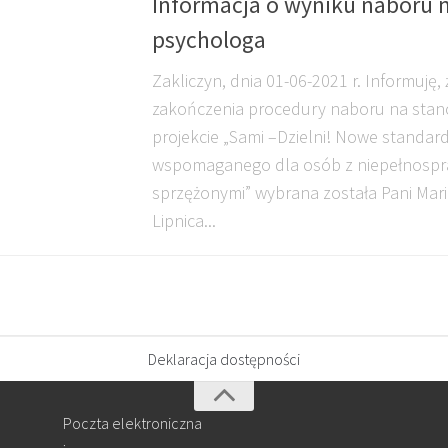
Informacja o wyniku naboru 
psychologa
Zakliczyn, dnia 01-06-2021 r. Informuję,
zakończenia procedury naboru na stan
projekcie „Sami –Dzielni! Nowe standar
wspomaganego dla osób z niepełnospr
sprzężonymi” wybrana została Pani Mari
Lipnica...
Deklaracja dostępności
Poczta elektroniczna
: