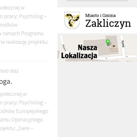
ołecznej w
o pracy: Psycholog –
 środków
w ramach Programu
 realizację projektu:
TEGO 2022
oga.
połecznej w
o pracy: Psycholog –
rodków Europejskiego
ramu Operacyjnego
ojektu: „Sami –