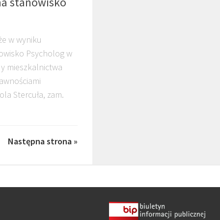
na stanowisko
 że w wyniku
owisko Psycholog w
dy mieszkalnictwa
awnościami
ola Stercuła, zam.
Następna strona »