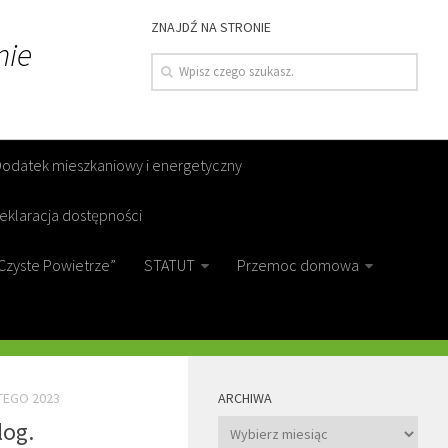
ZNAJDŹ NA STRONIE
nie
Dodatek mieszkaniowy i energetyczny
eklaracja dostępności
Czyste Powietrze”
STATUT
Przemoc domowa
MORE
TEGO 2023
ARCHIWA
Archiwa
log.