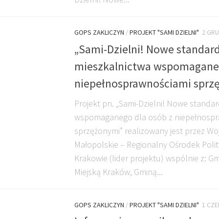
GOPS ZAKLICZYN
/
PROJEKT "SAMI DZIELNI"
2 GRU
„Sami-Dzielni! Nowe standar
mieszkalnictwa wspomaganeg
niepełnosprawnościami sprz
Projekt pn. „Sami-Dzielni! Nowe standa
wspomaganego dla osób z niepełnospr
sprzężonymi” realizowany jest przez W
Małopolskie – Regionalny Ośrodek Polit
Krakowie (lider projektu) wspólnie z: G
Miejską Kraków, Gminą...
GOPS ZAKLICZYN
/
PROJEKT "SAMI DZIELNI"
1 CZ