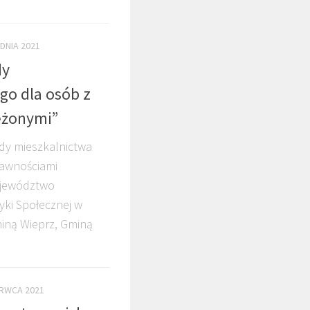
DNIA 2021
dy
o dla osób z
ężonymi”
rdy mieszkalnictwa
awnościami
ojewództwo
yki Społecznej w
miną Wieprz, Gminą
ERWCA 2021