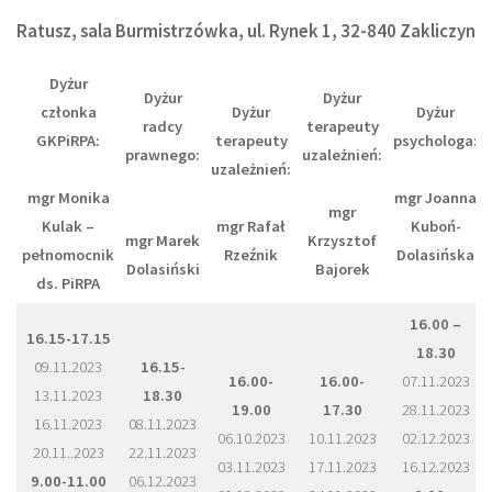
Ratusz, sala Burmistrzówka, ul. Rynek 1, 32-840 Zakliczyn
Dyżur
Dyżur
Dyżur
członka
Dyżur
Dyżur
radcy
terapeuty
GKPiRPA:
terapeuty
psychologa:
prawnego:
uzależnień:
uzależnień:
mgr Monika
mgr Joanna
mgr
Kulak –
mgr Rafał
Kuboń-
mgr Marek
Krzysztof
pełnomocnik
Rzeźnik
Dolasińska
Dolasiński
Bajorek
ds. PiRPA
16.00 –
16.15-17.15
18.30
09.11.2023
16.15-
16.00-
16.00-
07.11.2023
13.11.2023
18.30
19.00
17.30
28.11.2023
16.11.2023
08.11.2023
06.10.2023
10.11.2023
02.12.2023
20.11..2023
22.11.2023
03.11.2023
17.11.2023
16.12.2023
9.00-11.00
06.12.2023