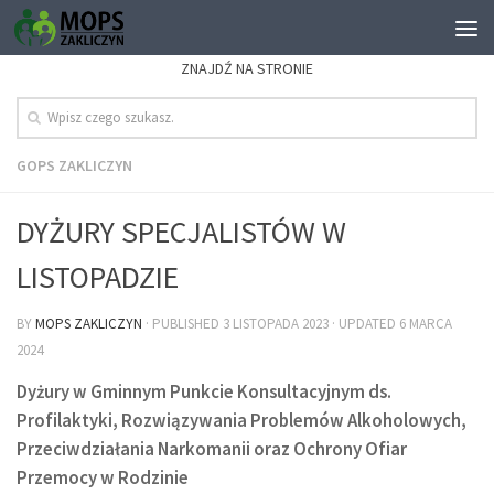
ZNAJDŹ NA STRONIE
GOPS ZAKLICZYN
DYŻURY SPECJALISTÓW W
LISTOPADZIE
BY
MOPS ZAKLICZYN
· PUBLISHED
3 LISTOPADA 2023
· UPDATED
6 MARCA
2024
Dyżury w Gminnym Punkcie Konsultacyjnym ds.
Profilaktyki, Rozwiązywania Problemów Alkoholowych,
Przeciwdziałania Narkomanii oraz Ochrony Ofiar
Przemocy w Rodzinie