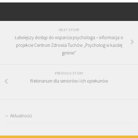
NEXT STORY
Łatwiejszy dostęp do wsparcia psychologa – informacja o
projekcie Centrum Zdrowia Tuchów „Psycholog w każdej
gminie”
PREVIOUS STORY
Webinarium dla seniorów i ich opiekunów
Aktualności