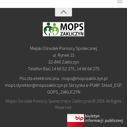
Miejski Ośrodek Pomocy Społecznej
ul. Rynek 15
32-840 Zakliczyn
Telefon (fax) 14 66 52 275, 14 66 64 275
Poczta elektroniczna : mops@mopszakliczyn.pl
mops.dyrektor@mopszakliczyn.pl Skrzynka e-PUAP: Skład_ESP:
GOPS_ZAKLICZYN
Miejski Ośrodek Pomocy Społecznej w Zakliczynie © 2026. All Rights
Reserved.