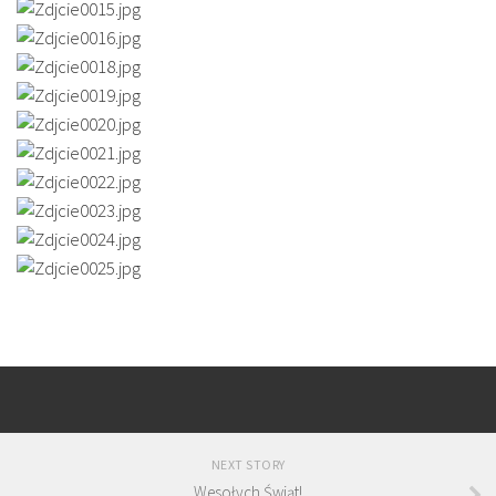
NEXT STORY
Wesołych Świąt!