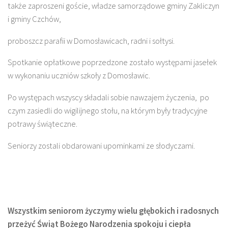
także zaproszeni goście, władze samorządowe gminy Zakliczyn
i gminy Czchów,
proboszcz parafii w Domosławicach, radni i sołtysi.
Spotkanie opłatkowe poprzedzone zostało występami jasełek
w wykonaniu uczniów szkoły z Domosławic.
Po występach wszyscy składali sobie nawzajem życzenia, po
czym zasiedli do wigilijnego stołu, na którym były tradycyjne
potrawy świąteczne.
Seniorzy zostali obdarowani upominkami ze słodyczami.
Wszystkim seniorom życzymy wielu głębokich i radosnych
przeżyć Świąt Bożego Narodzenia spokoju i ciepła