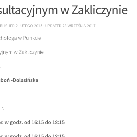
ultacyjnym w Zakliczynie
UBLISHED
2 LUTEGO 2015
· UPDATED
28 WRZEŚNIA 2017
chologa w Punkcie
yjnym w Zakliczynie
1
boń -Dolasińska
r.
r. w godz. od 16:15 do 18:15
r. w godz. od 16:15 do 18:15