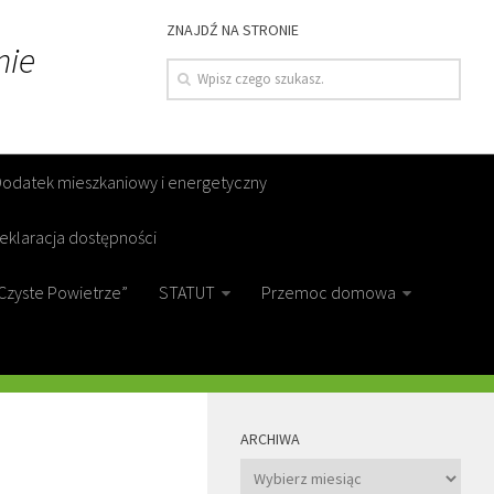
ZNAJDŹ NA STRONIE
nie
Dodatek mieszkaniowy i energetyczny
eklaracja dostępności
Czyste Powietrze”
STATUT
Przemoc domowa
MORE
ARCHIWA
Archiwa