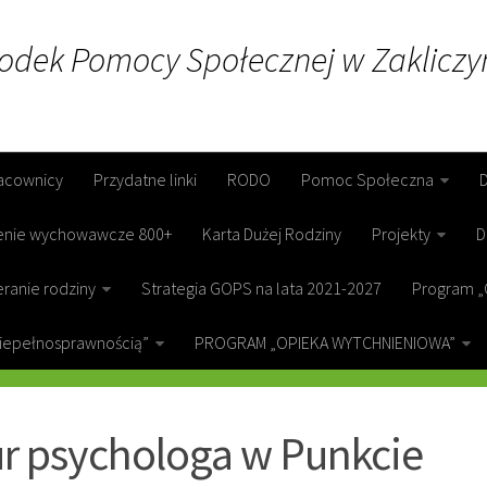
rodek Pomocy Społecznej w Zakliczy
acownicy
Przydatne linki
RODO
Pomoc Społeczna
enie wychowawcze 800+
Karta Dużej Rodziny
Projekty
D
ranie rodziny
Strategia GOPS na lata 2021-2027
Program „
niepełnosprawnością”
PROGRAM „OPIEKA WYTCHNIENIOWA”
ICZYN
r psychologa w Punkcie