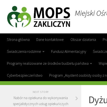
Miejski Oś
Strona główna
Dane kontaktowe
Obszar działania
Pr
Świadczenia rodzinne
Fundusz Alimentacyjny
Świadcz
Programy realizowane ze środków budżetu państwa
Wspie
Cyberbezpieczeństwo
Program „Asystent osobisty osoby z 
GOPS ZAKL
NEXT STORY
Dyżu
Nabór na opiekuna do wykonywania
specjalistycznych usług opiekuńczych