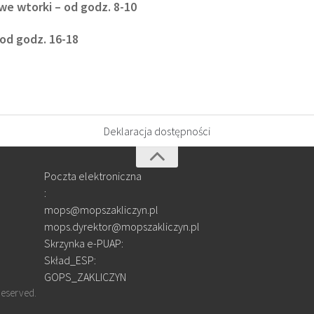
we wtorki – od godz. 8-10
 od godz. 16-18
Deklaracja dostępności
Poczta elektroniczna
:
mops@mopszakliczyn.pl
mops.dyrektor@mopszakliczyn.pl
Skrzynka e-PUAP:
Skład_ESP:
GOPS_ZAKLICZYN
Reserved.