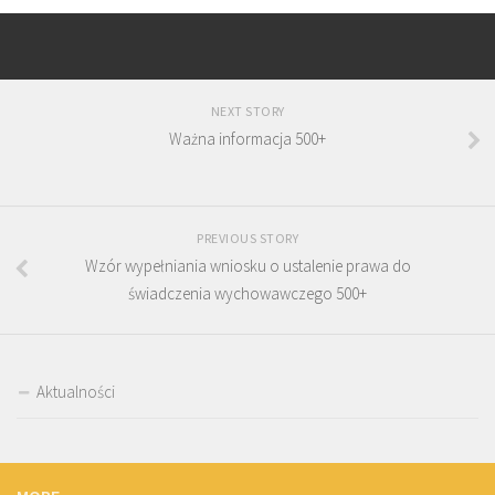
NEXT STORY
Ważna informacja 500+
PREVIOUS STORY
Wzór wypełniania wniosku o ustalenie prawa do
świadczenia wychowawczego 500+
Aktualności