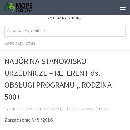
ZNAJDŹ NA STRONIE
GOPS ZAKLICZYN
NABÓR NA STANOWISKO
URZĘDNICZE – REFERENT ds.
OBSŁUGI PROGRAMU „ RODZINA
500+
BY
GOPS
· PUBLISHED
11 MARCA 2016
· UPDATED
28 WRZEŚNIA 2017
Zarządzenie Nr 5 /2016