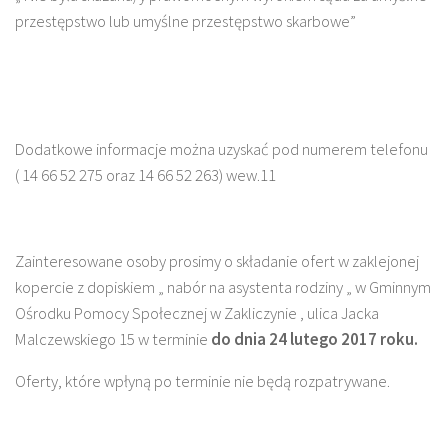
przestępstwo lub umyślne przestępstwo skarbowe”
Dodatkowe informacje można uzyskać pod numerem telefonu
( 14 66 52 275 oraz 14 66 52 263) wew.11
Zainteresowane osoby prosimy o składanie ofert w zaklejonej
kopercie z dopiskiem „ nabór na asystenta rodziny „ w Gminnym
Ośrodku Pomocy Społecznej w Zakliczynie , ulica Jacka
Malczewskiego 15 w terminie
do dnia 24 lutego 2017 roku.
Oferty, które wpłyną po terminie nie będą rozpatrywane.