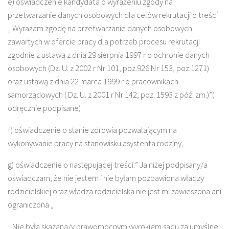
e) oświadczenie kandydata o wyrażeniu zgody na
przetwarzanie danych osobowych dla celów rekrutacji o treści
„ Wyrażam zgodę na przetwarzanie danych osobowych
zawartych w ofercie pracy dla potrzeb procesu rekrutacji
zgodnie z ustawą z dnia 29 sierpnia 1997 r o ochronie danych
osobowych (Dz. U. z 2002 r Nr 101, poz.926 Nr 153, poz.1271)
oraz ustawą z dnia 22 marca 1999 r o pracownikach
samorządowych ( Dz. U. z 2001 r Nr 142, poz. 1593 z póź. zm.)”(
odręcznie podpisane)
f) oświadczenie o stanie zdrowia pozwalającym na
wykonywanie pracy na stanowisku asystenta rodziny,
g) oświadczenie o następującej treści:” Ja niżej podpisany/a
oświadczam, że nie jestem i nie byłam pozbawiona władzy
rodzicielskiej oraz władza rodzicielska nie jest mi zawieszona ani
ograniczona „
„ Nie była skazana/y prawomocnym wyrokiem sądu za umyślne