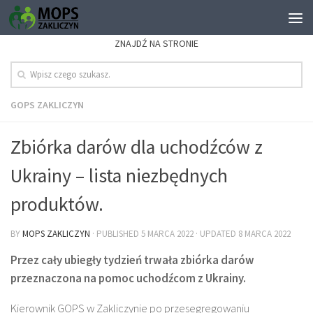
ZNAJDŹ NA STRONIE
GOPS ZAKLICZYN
Zbiórka darów dla uchodźców z
Ukrainy – lista niezbędnych
produktów.
BY
MOPS ZAKLICZYN
· PUBLISHED
5 MARCA 2022
· UPDATED
8 MARCA 2022
Przez cały ubiegły tydzień trwała zbiórka darów
przeznaczona na pomoc uchodźcom z Ukrainy.
Kierownik GOPS w Zakliczynie po przesegregowaniu