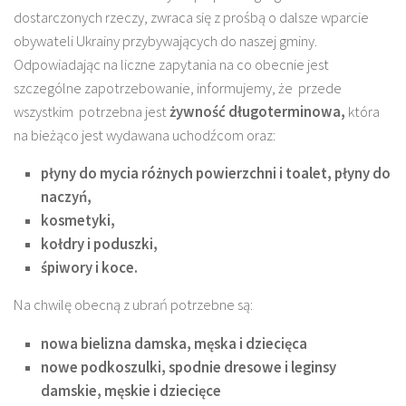
dostarczonych rzeczy, zwraca się z prośbą o dalsze wparcie
obywateli Ukrainy przybywających do naszej gminy.
Odpowiadając na liczne zapytania na co obecnie jest
szczególne zapotrzebowanie, informujemy, że przede
wszystkim potrzebna jest
żywność długoterminowa,
która
na bieżąco jest wydawana uchodźcom oraz:
płyny do mycia różnych powierzchni i toalet, płyny do
naczyń,
kosmetyki,
kołdry i poduszki,
śpiwory i koce.
Na chwilę obecną z ubrań potrzebne są:
nowa bielizna damska, męska i dziecięca
nowe podkoszulki, spodnie dresowe i leginsy
damskie, męskie i dziecięce