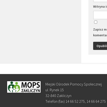
Witryna 
Zapisz mo
komentar
Miejski Ośrodek Pomocy Społecznej
ul. Rynek 15
32-840 Zakliczyn
Telefon (fax) 14 66 52 275, 14 66 64 275