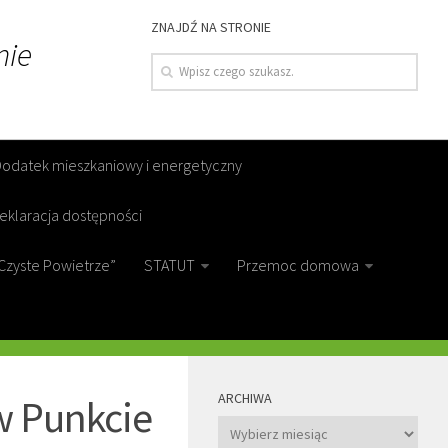
ZNAJDŹ NA STRONIE
nie
Dodatek mieszkaniowy i energetyczny
eklaracja dostępności
Czyste Powietrze”
STATUT
Przemoc domowa
MORE
ARCHIWA
w Punkcie
Archiwa