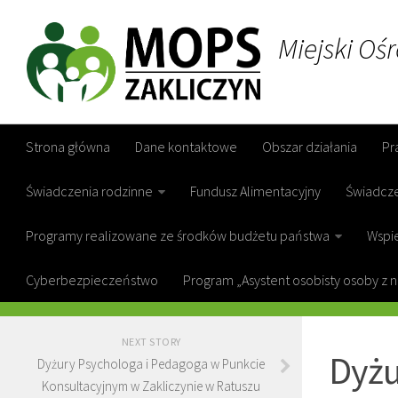
Miejski Oś
Strona główna
Dane kontaktowe
Obszar działania
Pr
Świadczenia rodzinne
Fundusz Alimentacyjny
Świadcz
Programy realizowane ze środków budżetu państwa
Wspie
Cyberbezpieczeństwo
Program „Asystent osobisty osoby z 
GOPS ZAKL
NEXT STORY
Dyżu
Dyżury Psychologa i Pedagoga w Punkcie
Konsultacyjnym w Zakliczynie w Ratuszu