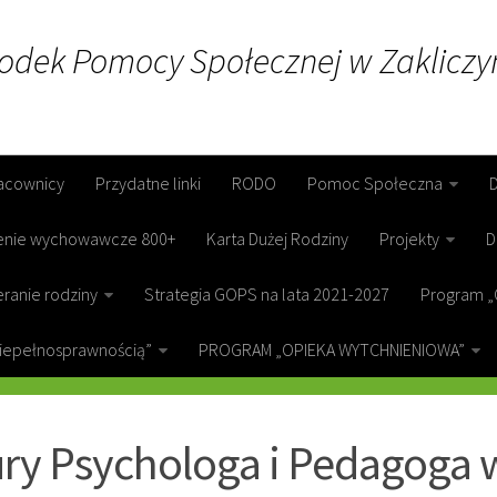
rodek Pomocy Społecznej w Zakliczy
acownicy
Przydatne linki
RODO
Pomoc Społeczna
enie wychowawcze 800+
Karta Dużej Rodziny
Projekty
D
ranie rodziny
Strategia GOPS na lata 2021-2027
Program „
niepełnosprawnością”
PROGRAM „OPIEKA WYTCHNIENIOWA”
ICZYN
ry Psychologa i Pedagoga 