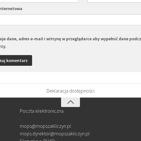
internetowa
je dane, adres e-mail i witrynę w przeglądarce aby wypełnić dane podc
zy.
Deklaracja dostępności
Poczta elektroniczna
:
mops@mopszakliczyn.pl
mops.dyrektor@mopszakliczyn.pl
Skrzynka e-PUAP: