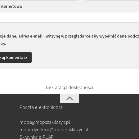
internetowa
je dane, adres e-mail i witrynę w przeglądarce aby wypełnić dane podc
zy.
Deklaracja dostępności
Poczta elektroniczna
:
mops@mopszakliczyn.pl
mops.dyrektor@mopszakliczyn.pl
Skrzynka e-PUAP: