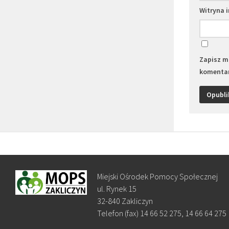
Witryna 
Zapisz mo
komentar
Miejski Ośrodek Pomocy Społecznej
ul. Rynek 15
32-840 Zakliczyn
Telefon (fax) 14 66 52 275, 14 66 64 275