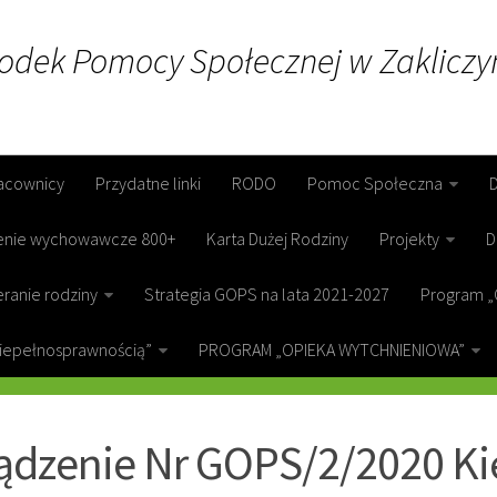
rodek Pomocy Społecznej w Zakliczy
acownicy
Przydatne linki
RODO
Pomoc Społeczna
enie wychowawcze 800+
Karta Dużej Rodziny
Projekty
D
ranie rodziny
Strategia GOPS na lata 2021-2027
Program „
niepełnosprawnością”
PROGRAM „OPIEKA WYTCHNIENIOWA”
ICZYN
ądzenie Nr GOPS/2/2020 K