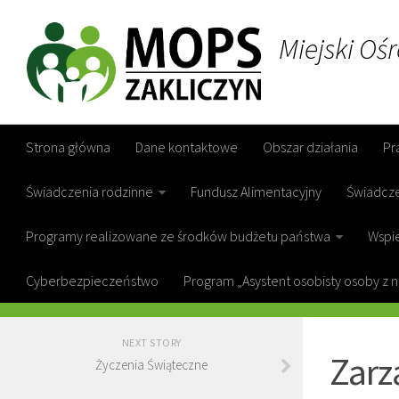
Miejski Oś
Strona główna
Dane kontaktowe
Obszar działania
Pr
Świadczenia rodzinne
Fundusz Alimentacyjny
Świadcz
Programy realizowane ze środków budżetu państwa
Wspie
Cyberbezpieczeństwo
Program „Asystent osobisty osoby z 
GOPS ZAKL
NEXT STORY
Zarz
Życzenia Świąteczne