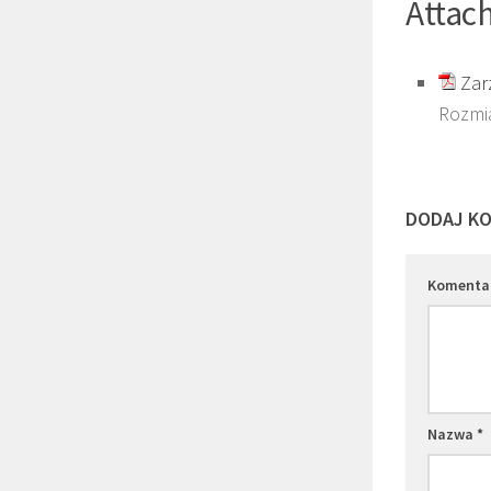
Attac
Zar
Rozmia
DODAJ K
Komenta
Nazwa
*