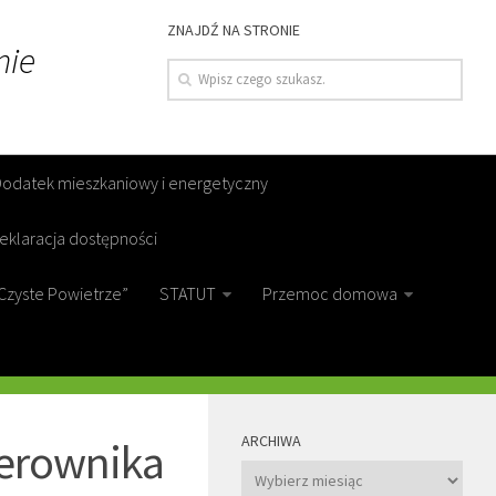
ZNAJDŹ NA STRONIE
nie
Dodatek mieszkaniowy i energetyczny
eklaracja dostępności
Czyste Powietrze”
STATUT
Przemoc domowa
MORE
ARCHIWA
ierownika
Archiwa