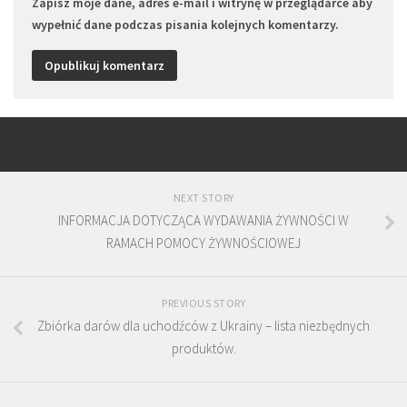
Zapisz moje dane, adres e-mail i witrynę w przeglądarce aby
wypełnić dane podczas pisania kolejnych komentarzy.
NEXT STORY
INFORMACJA DOTYCZĄCA WYDAWANIA ŻYWNOŚCI W
RAMACH POMOCY ŻYWNOŚCIOWEJ
PREVIOUS STORY
Zbiórka darów dla uchodźców z Ukrainy – lista niezbędnych
produktów.