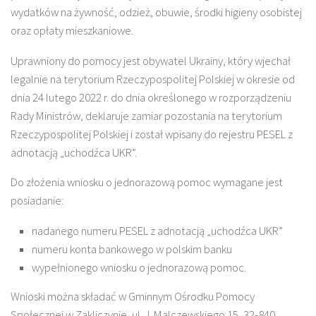
wydatków na żywność, odzież, obuwie, środki higieny osobistej
oraz opłaty mieszkaniowe.
Uprawniony do pomocy jest obywatel Ukrainy, który wjechał
legalnie na terytorium Rzeczypospolitej Polskiej w okresie od
dnia 24 lutego 2022 r. do dnia określonego w rozporządzeniu
Rady Ministrów, deklaruje zamiar pozostania na terytorium
Rzeczypospolitej Polskiej i został wpisany do rejestru PESEL z
adnotacją „uchodźca UKR”.
Do złożenia wniosku o jednorazową pomoc wymagane jest
posiadanie:
nadanego numeru PESEL z adnotacją „uchodźca UKR”
numeru konta bankowego w polskim banku
wypełnionego wniosku o jednorazową pomoc.
Wnioski można składać w Gminnym Ośrodku Pomocy
Społecznej w Zakliczynie, ul. J. Malczewskiego 15, 32-840