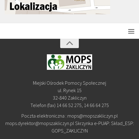
Miejski Ośrodek Pomocy Społecznej
ul. Rynek 15
32-840 Zakliczyn
Telefon (fax) 14 66 52 275, 14 66 64 275
Poczta elektroniczna : mops@mopszakliczyn.pl
mops.dyrektor@mopszakliczyn.pl Skrzynka e-PUAP: Skład_ESP:
GOPS_ZAKLICZYN