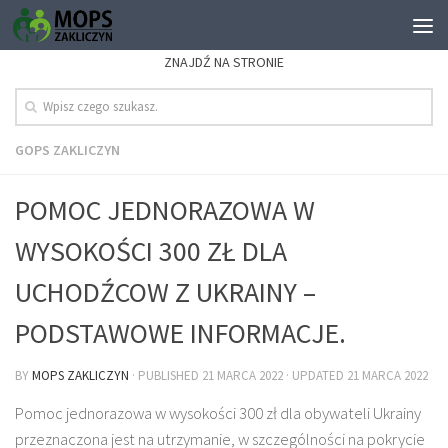
ZNAJDŹ NA STRONIE
GOPS ZAKLICZYN
POMOC JEDNORAZOWA W
WYSOKOŚCI 300 ZŁ DLA
UCHODŹCOW Z UKRAINY –
PODSTAWOWE INFORMACJE.
BY
MOPS ZAKLICZYN
· PUBLISHED
21 MARCA 2022
· UPDATED
21 MARCA 2022
Pomoc jednorazowa w wysokości 300 zł dla obywateli Ukrainy
przeznaczona jest na utrzymanie, w szczególności na pokrycie