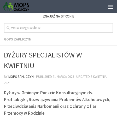
ZNAJDŹ NA STRONIE
GOPS ZAKLICZYN
DYŻURY SPECJALISTÓW W
KWIETNIU
BY
MOPS ZAKLICZYN
· PUBLISHED
31 MARCA 2023
· UPDATED
5 KWIETNIA
2023
Dyżury w Gminnym Punkcie Konsultacyjnym ds.
Profilaktyki, Rozwiązywania Problemów Alkoholowych,
Przeciwdziałania Narkomanii oraz Ochrony Ofiar
Przemocy w Rodzinie
.