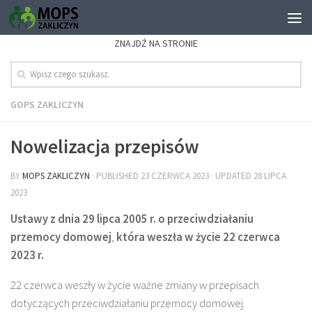
ZNAJDŹ NA STRONIE
GOPS ZAKLICZYN
Nowelizacja przepis
ów
BY
MOPS ZAKLICZYN
· PUBLISHED
23 CZERWCA 2023
· UPDATED
28 LIPCA
2023
Ustawy z dnia 29 lipca 2005 r. o przeciwdziałaniu
przemocy domowej
,
która weszła w życie 22 czerwca
2023 r.
22 czerwca weszły w życie ważne zmiany w przepisach
dotyczących przeciwdziałaniu przemocy domowej.