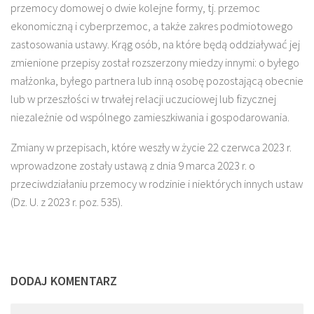
przemocy domowej o dwie kolejne formy, tj. przemoc
ekonomiczną i cyberprzemoc, a także zakres podmiotowego
zastosowania ustawy. Krąg osób, na które będą oddziaływać jej
zmienione przepisy został rozszerzony miedzy innymi: o byłego
małżonka, byłego partnera lub inną osobę pozostającą obecnie
lub w przeszłości w trwałej relacji uczuciowej lub fizycznej
niezależnie od wspólnego zamieszkiwania i gospodarowania.
Zmiany w przepisach, które weszły w życie 22 czerwca 2023 r.
wprowadzone zostały ustawą z dnia 9 marca 2023 r. o
przeciwdziałaniu przemocy w rodzinie i niektórych innych ustaw
(Dz. U. z 2023 r. poz. 535).
DODAJ KOMENTARZ