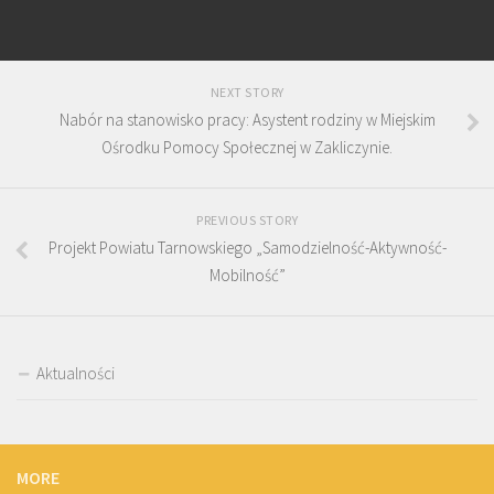
NEXT STORY
Nabór na stanowisko pracy: Asystent rodziny w Miejskim
Ośrodku Pomocy Społecznej w Zakliczynie.
PREVIOUS STORY
Projekt Powiatu Tarnowskiego „Samodzielność-Aktywność-
Mobilność”
Aktualności
MORE