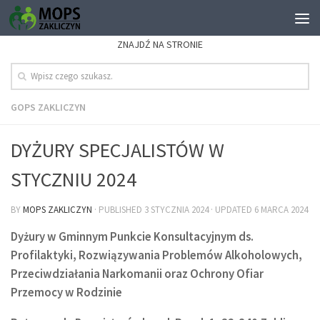
ZNAJDŹ NA STRONIE
GOPS ZAKLICZYN
DYŻURY SPECJALISTÓW W
STYCZNIU 2024
BY
MOPS ZAKLICZYN
· PUBLISHED
3 STYCZNIA 2024
· UPDATED
6 MARCA 2024
Dyżury w Gminnym Punkcie Konsultacyjnym ds.
Profilaktyki, Rozwiązywania Problemów Alkoholowych,
Przeciwdziałania Narkomanii oraz Ochrony Ofiar
Przemocy w Rodzinie