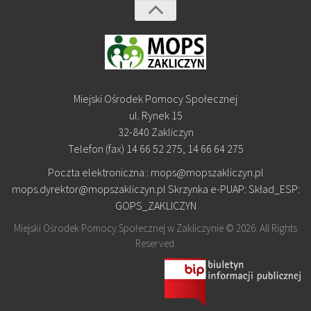
Miejski Ośrodek Pomocy Społecznej
ul. Rynek 15
32-840 Zakliczyn
Telefon (fax) 14 66 52 275, 14 66 64 275
Poczta elektroniczna : mops@mopszakliczyn.pl
mops.dyrektor@mopszakliczyn.pl Skrzynka e-PUAP: Skład_ESP:
GOPS_ZAKLICZYN
Miejski Ośrodek Pomocy Społecznej w Zakliczynie © 2026. All Rights
Reserved.