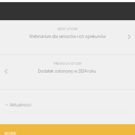
NEXT STORY
Webinarium dla seniorów i ich opiekunów
PREVIOUS STORY
Dodatek osłonowy w 2024 roku.
Aktualności
MORE