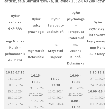
Ratusz, sala Burmistrzówka, ul. Rynek 1, 32-840 Zakliczyn
Dyżur
Dyżur
Dyżur
Dyżur
psychologa
członka
Dyżur
radcy
terapeuty
–
GKPiRPA:
psychologa,
prawnego:
uzależnień:
Terapeuta
interwenta
uzależnień
mgr Monika
kryzysowego:
mgr
mgr
Kulak –
mgr Maria
mgr Marek
Krzysztof
Joanna
pełnomocnik
Sula Morys
Dolasiński
Bajorek
Kuboń-
ds. PiRPA
Dolasińska
16.15-17.15
8.30-12.15
16.15-
16.00 –
04.01.2024
16.00-
27.01.2024
18.30
18.30
08.01.2024
17.30
24.02.2024
03.01.2024
10.01.2024
15.01.2024
12.01.2024
16.00 -19.45
17.01.2024
23.01.2024
18.01.2024
19.01.2024
11.01.2024
07.02.2024
8.00 –
22.01.2024
26.01.2024
08.02.2024
21.02.2024
11.00