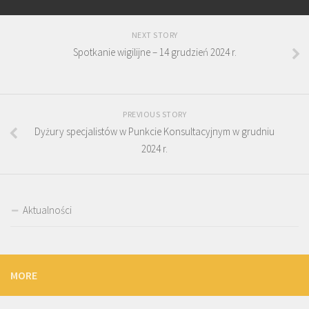
NEXT STORY
Spotkanie wigilijne – 14 grudzień 2024 r.
PREVIOUS STORY
Dyżury specjalistów w Punkcie Konsultacyjnym w grudniu
2024 r.
Aktualności
MORE