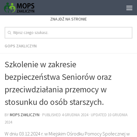
ZNAJDŹ NA STRONIE
GOPS ZAKLICZYN
Szkolenie w zakresie
bezpieczeństwa Seniorów oraz
przeciwdziałania przemocy w
stosunku do osób starszych.
BY
MOPS ZAKLICZYN
· PUBLISHED
4 GRUDNIA 2024
· UPDATED
10 GRUDNIA
2024
W dniu 03.12.2024 r. w Miejskim Ośrodku Pomocy Społecznej w