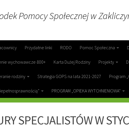
rodek Pomocy Społecznej w Zakliczy
acownicy
Przydatne linki
RODO
Pomoc Społeczna
enie wychowawcze 800+
Karta Dużej Rodziny
Projekty
D
ranie rodziny
Strategia GOPS na lata 2021-2027
Program „
niepełnosprawnością”
PROGRAM „OPIEKA WYTCHNIENIOWA”
ICZYN
URY SPECJALISTÓW W STY