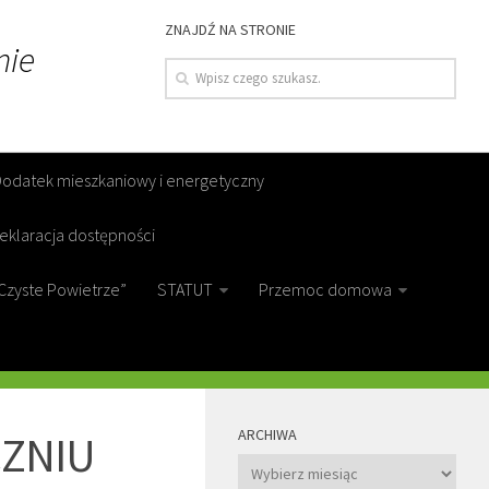
ZNAJDŹ NA STRONIE
nie
Dodatek mieszkaniowy i energetyczny
eklaracja dostępności
Czyste Powietrze”
STATUT
Przemoc domowa
MORE
ARCHIWA
CZNIU
Archiwa