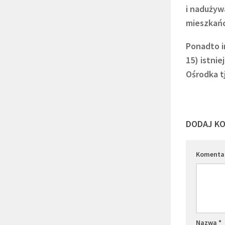
i nadużyw
mieszkańc
Ponadto i
15) istni
Ośrodka tj
DODAJ K
Komenta
Nazwa
*