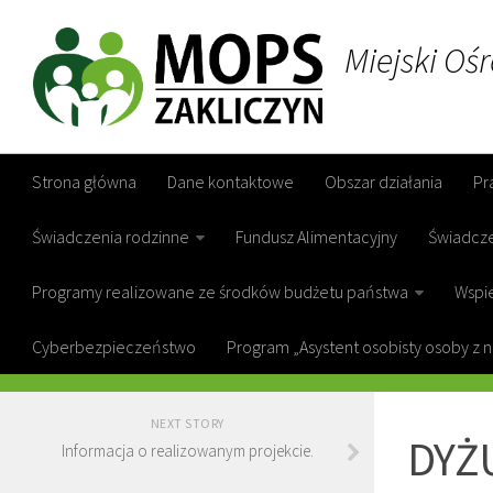
Miejski Oś
Strona główna
Dane kontaktowe
Obszar działania
Pr
Świadczenia rodzinne
Fundusz Alimentacyjny
Świadcz
Programy realizowane ze środków budżetu państwa
Wspie
Cyberbezpieczeństwo
Program „Asystent osobisty osoby z 
GOPS ZAKL
NEXT STORY
DYŻ
Informacja o realizowanym projekcie.