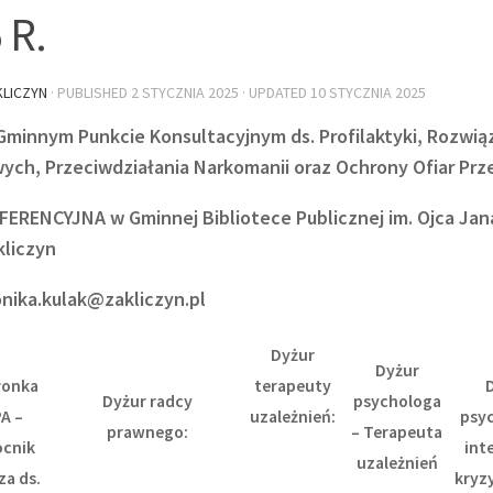
 R.
LICZYN
· PUBLISHED
2 STYCZNIA 2025
· UPDATED
10 STYCZNIA 2025
Gminnym Punkcie Konsultacyjnym ds. Profilaktyki, Rozwi
wych,
Przeciwdziałania Narkomanii oraz Ochrony Ofiar Pr
ERENCYJNA w Gminnej Bibliotece Publicznej im. Ojca Jana 
kliczyn
onika.kulak@zakliczyn.pl
Dyżur
Dyżur
łonka
terapeuty
Dyżur radcy
psychologa
A –
uzależnień:
psy
prawnego:
– Terapeuta
cnik
int
uzależnień
za ds.
kryz