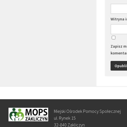
Witryna 
Zapisz mo
komentar
Miejski Ośrodek Pomocy Społecznej
ul. Rynek 15
32-840 Zakliczyn