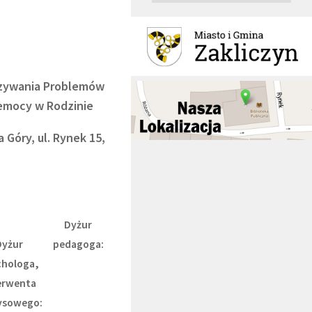
ązywania Problemów
zemocy w Rodzinie
Góry, ul. Rynek 15,
Dyżur
Dyżur
pedagoga:
chologa,
erwenta
ysowego: