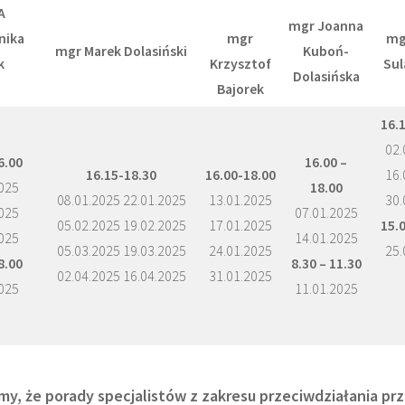
A
mgr Joanna
nika
mgr
mg
mgr Marek Dolasiński
Kuboń-
k
Krzysztof
Sul
Dolasińska
Bajorek
16.1
02.
6.00
16.00 –
16.15-18.30
16.00-18.00
16.
025
18.00
08.01.2025 22.01.2025
13.01.2025
30.
025
07.01.2025
05.02.2025 19.02.2025
17.01.2025
15.0
025
14.01.2025
05.03.2025 19.03.2025
24.01.2025
25.
8.00
8.30 – 11.30
02.04.2025 16.04.2025
31.01.2025
025
11.01.2025
my, że porady specjalistów z zakresu przeciwdziałania 