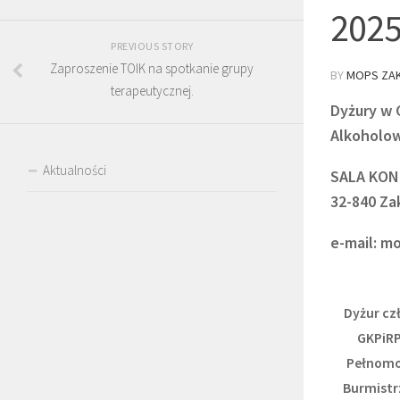
2025
PREVIOUS STORY
Zaproszenie TOIK na spotkanie grupy
BY
MOPS ZAK
terapeutycznej.
Dyżury w 
Alkoholo
Aktualności
SALA KONF
32-840 Za
e-mail: m
Dyżur cz
GKPiRP
Pełnomo
Burmistr