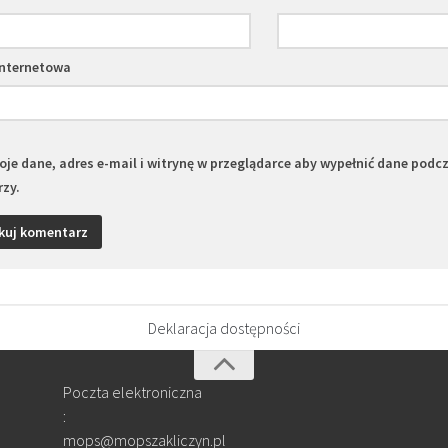
internetowa
je dane, adres e-mail i witrynę w przeglądarce aby wypełnić dane podc
zy.
Deklaracja dostępności
Poczta elektroniczna
:
mops@mopszakliczyn.pl