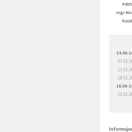
PiRP
mgr Mo
Kula
14.00-1
07.01.2
11.01.2
18.01.2
16.00-1
15.01.2
I
nformuje