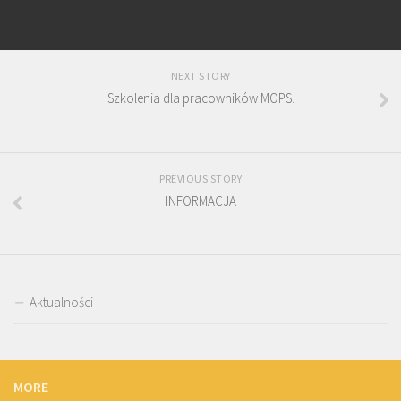
NEXT STORY
Szkolenia dla pracowników MOPS.
PREVIOUS STORY
INFORMACJA
Aktualności
MORE