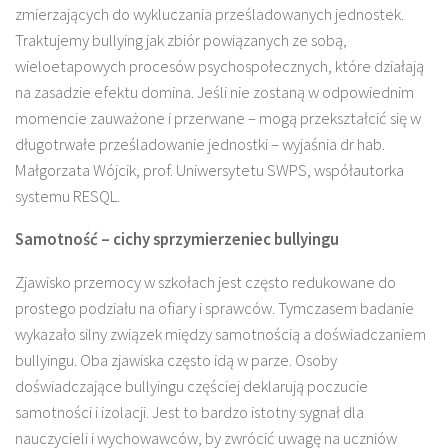
zmierzających do wykluczania prześladowanych jednostek.
Traktujemy bullying jak zbiór powiązanych ze sobą,
wieloetapowych procesów psychospołecznych, które działają
na zasadzie efektu domina. Jeśli nie zostaną w odpowiednim
momencie zauważone i przerwane – mogą przekształcić się w
długotrwałe prześladowanie jednostki – wyjaśnia dr hab.
Małgorzata Wójcik, prof. Uniwersytetu SWPS, współautorka
systemu RESQL.
Samotność – cichy sprzymierzeniec bullyingu
Zjawisko przemocy w szkołach jest często redukowane do
prostego podziału na ofiary i sprawców. Tymczasem badanie
wykazało silny związek między samotnością a doświadczaniem
bullyingu. Oba zjawiska często idą w parze. Osoby
doświadczające bullyingu częściej deklarują poczucie
samotności i izolacji. Jest to bardzo istotny sygnał dla
nauczycieli i wychowawców, by zwrócić uwagę na uczniów