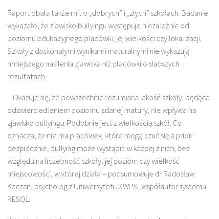
Raport obala także mit o „dobrych” i „złych” szkołach. Badanie
wykazało, że zjawisko bullyingu występuje niezależnie od
poziomu edukacyjnego placówki, jej wielkości czy lokalizacji.
Szkoły z doskonałymi wynikami maturalnymi nie wykazują
mniejszego nasilenia zjawiska niż placówki o słabszych
rezultatach.
– Okazuje się, że powszechnie rozumiana jakość szkoły, będąca
odzwierciedleniem poziomu zdanej matury, nie wpływa na
zjawisko bullyingu. Podobnie jest z wielkością szkół. Co
oznacza, że nie ma placówek, które mogą czuć się a priori
bezpiecznie, bullying może wystąpić w każdej z nich, bez
względu na liczebność szkoły, jej poziom czy wielkość
miejscowości, w której działa – podsumowuje dr Radosław
Kaczan, psycholog z Uniwersytetu SWPS, współautor systemu
RESQL.