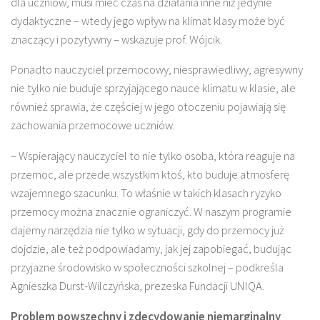
dla uczniów, musi mieć czas na działania inne niż jedynie
dydaktyczne – wtedy jego wpływ na klimat klasy może być
znaczący i pozytywny – wskazuje prof. Wójcik.
Ponadto nauczyciel przemocowy, niesprawiedliwy, agresywny
nie tylko nie buduje sprzyjającego nauce klimatu w klasie, ale
również sprawia, że częściej w jego otoczeniu pojawiają się
zachowania przemocowe uczniów.
– Wspierający nauczyciel to nie tylko osoba, która reaguje na
przemoc, ale przede wszystkim ktoś, kto buduje atmosferę
wzajemnego szacunku. To właśnie w takich klasach ryzyko
przemocy można znacznie ograniczyć. W naszym programie
dajemy narzędzia nie tylko w sytuacji, gdy do przemocy już
dojdzie, ale też podpowiadamy, jak jej zapobiegać, budując
przyjazne środowisko w społeczności szkolnej – podkreśla
Agnieszka Durst-Wilczyńska, prezeska Fundacji UNIQA.
Problem powszechny i zdecydowanie niemarginalny