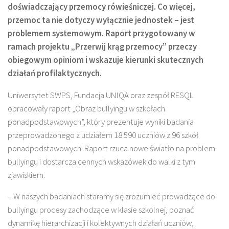
doświadczający przemocy rówieśniczej. Co więcej,
przemoc ta nie dotyczy wyłącznie jednostek – jest
problemem systemowym. Raport przygotowany w
ramach projektu „Przerwij krąg przemocy” przeczy
obiegowym opiniom i wskazuje kierunki skutecznych
działań profilaktycznych.
Uniwersytet SWPS, Fundacja UNIQA oraz zespół RESQL
opracowały raport „Obraz bullyingu w szkołach
ponadpodstawowych”, który prezentuje wyniki badania
przeprowadzonego z udziałem 18 590 uczniów z 96 szkół
ponadpodstawowych. Raport rzuca nowe światło na problem
bullyingu i dostarcza cennych wskazówek do walki z tym
zjawiskiem.
– W naszych badaniach staramy się zrozumieć prowadzące do
bullyingu procesy zachodzące w klasie szkolnej, poznać
dynamikę hierarchizacji i kolektywnych działań uczniów,