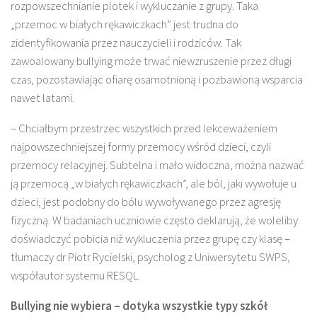
rozpowszechnianie plotek i wykluczanie z grupy. Taka
„przemoc w białych rękawiczkach” jest trudna do
zidentyfikowania przez nauczycieli i rodziców. Tak
zawoalowany bullying może trwać niewzruszenie przez długi
czas, pozostawiając ofiarę osamotnioną i pozbawioną wsparcia
nawet latami.
– Chciałbym przestrzec wszystkich przed lekceważeniem
najpowszechniejszej formy przemocy wśród dzieci, czyli
przemocy relacyjnej. Subtelna i mało widoczna, można nazwać
ją przemocą „w białych rękawiczkach”, ale ból, jaki wywołuje u
dzieci, jest podobny do bólu wywoływanego przez agresję
fizyczną. W badaniach uczniowie często deklarują, że woleliby
doświadczyć pobicia niż wykluczenia przez grupę czy klasę –
tłumaczy dr Piotr Rycielski, psycholog z Uniwersytetu SWPS,
współautor systemu RESQL.
Bullying nie wybiera – dotyka wszystkie typy szkół