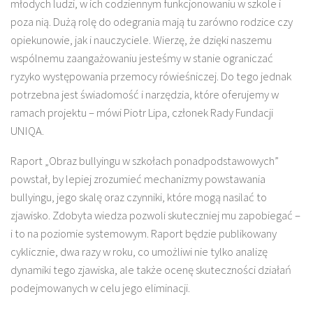
młodych ludzi, w ich codziennym funkcjonowaniu w szkole i
poza nią. Dużą rolę do odegrania mają tu zarówno rodzice czy
opiekunowie, jak i nauczyciele. Wierzę, że dzięki naszemu
wspólnemu zaangażowaniu jesteśmy w stanie ograniczać
ryzyko występowania przemocy rówieśniczej. Do tego jednak
potrzebna jest świadomość i narzędzia, które oferujemy w
ramach projektu – mówi Piotr Lipa, członek Rady Fundacji
UNIQA.
Raport „Obraz bullyingu w szkołach ponadpodstawowych”
powstał, by lepiej zrozumieć mechanizmy powstawania
bullyingu, jego skalę oraz czynniki, które mogą nasilać to
zjawisko. Zdobyta wiedza pozwoli skuteczniej mu zapobiegać –
i to na poziomie systemowym. Raport będzie publikowany
cyklicznie, dwa razy w roku, co umożliwi nie tylko analizę
dynamiki tego zjawiska, ale także ocenę skuteczności działań
podejmowanych w celu jego eliminacji.