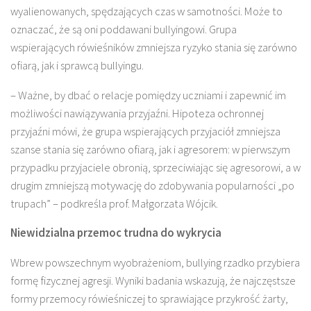
wyalienowanych, spędzających czas w samotności. Może to
oznaczać, że są oni poddawani bullyingowi. Grupa
wspierających rówieśników zmniejsza ryzyko stania się zarówno
ofiarą, jak i sprawcą bullyingu.
– Ważne, by dbać o relacje pomiędzy uczniami i zapewnić im
możliwości nawiązywania przyjaźni. Hipoteza ochronnej
przyjaźni mówi, że grupa wspierających przyjaciół zmniejsza
szanse stania się zarówno ofiarą, jak i agresorem: w pierwszym
przypadku przyjaciele obronią, sprzeciwiając się agresorowi, a w
drugim zmniejszą motywację do zdobywania popularności „po
trupach” – podkreśla prof. Małgorzata Wójcik.
Niewidzialna przemoc trudna do wykrycia
Wbrew powszechnym wyobrażeniom, bullying rzadko przybiera
formę fizycznej agresji. Wyniki badania wskazują, że najczęstsze
formy przemocy rówieśniczej to sprawiające przykrość żarty,