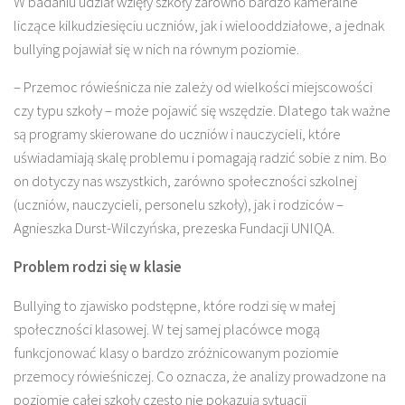
W badaniu udział wzięły szkoły zarówno bardzo kameralne
liczące kilkudziesięciu uczniów, jak i wielooddziałowe, a jednak
bullying pojawiał się w nich na równym poziomie.
– Przemoc rówieśnicza nie zależy od wielkości miejscowości
czy typu szkoły – może pojawić się wszędzie. Dlatego tak ważne
są programy skierowane do uczniów i nauczycieli, które
uświadamiają skalę problemu i pomagają radzić sobie z nim. Bo
on dotyczy nas wszystkich, zarówno społeczności szkolnej
(uczniów, nauczycieli, personelu szkoły), jak i rodziców –
Agnieszka Durst-Wilczyńska, prezeska Fundacji UNIQA.
Problem rodzi się w klasie
Bullying to zjawisko podstępne, które rodzi się w małej
społeczności klasowej. W tej samej placówce mogą
funkcjonować klasy o bardzo zróżnicowanym poziomie
przemocy rówieśniczej. Co oznacza, że analizy prowadzone na
poziomie całej szkoły często nie pokazują sytuacji