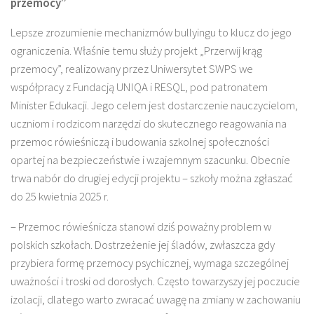
przemocy”
Lepsze zrozumienie mechanizmów bullyingu to klucz do jego
ograniczenia. Właśnie temu służy projekt „Przerwij krąg
przemocy”, realizowany przez Uniwersytet SWPS we
współpracy z Fundacją UNIQA i RESQL, pod patronatem
Minister Edukacji. Jego celem jest dostarczenie nauczycielom,
uczniom i rodzicom narzędzi do skutecznego reagowania na
przemoc rówieśniczą i budowania szkolnej społeczności
opartej na bezpieczeństwie i wzajemnym szacunku. Obecnie
trwa nabór do drugiej edycji projektu – szkoły można zgłaszać
do 25 kwietnia 2025 r.
– Przemoc rówieśnicza stanowi dziś poważny problem w
polskich szkołach. Dostrzeżenie jej śladów, zwłaszcza gdy
przybiera formę przemocy psychicznej, wymaga szczególnej
uważności i troski od dorosłych. Często towarzyszy jej poczucie
izolacji, dlatego warto zwracać uwagę na zmiany w zachowaniu