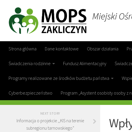
Miejski Oś
Strona główna
Dane kontaktowe
Obszar działania
Pr
Świadczenia rodzinne
Fundusz Alimentacyjny
Świadcz
Programy realizowane ze środków budżetu państwa
Wspie
Cyberbezpieczeństwo
Program „Asystent osobisty osoby z 
GOPS ZAKL
NEXT STORY
Wpły
Informacja o projekcie ,,KIS na terenie
subregionu tarnowskiego”