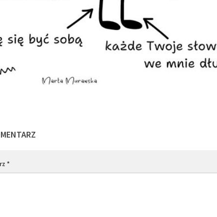
OMENTARZ
rz
*