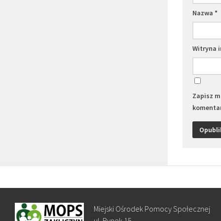
Nazwa
*
Witryna 
Zapisz mo
komentar
Miejski Ośrodek Pomocy Społecznej
ul. Rynek 15