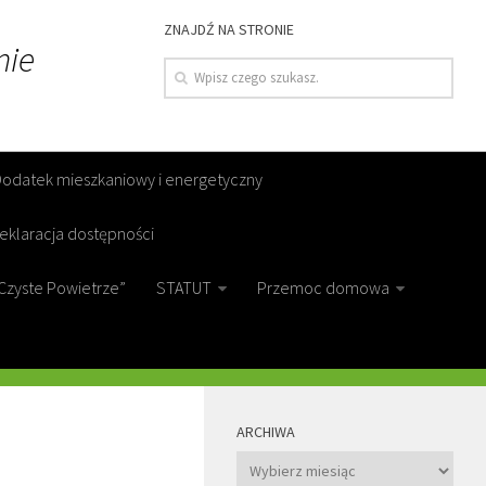
ZNAJDŹ NA STRONIE
nie
Dodatek mieszkaniowy i energetyczny
eklaracja dostępności
Czyste Powietrze”
STATUT
Przemoc domowa
MORE
ARCHIWA
Archiwa