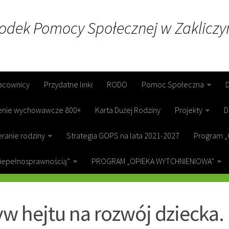
rodek Pomocy Społecznej w Zakliczy
acownicy
Przydatne linki
RODO
Pomoc Społeczna
enie wychowawcze 800+
Karta Dużej Rodziny
Projekty
D
ranie rodziny
Strategia GOPS na lata 2021-2027
Program „
niepełnosprawnością”
PROGRAM „OPIEKA WYTCHNIENIOWA”
ICZYN
w hejtu na rozwój dziecka.