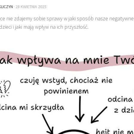
LICZYN
·
28 KWIETNIA 2025
ice nie zdajemy sobie sprawy w jaki sposób nasze negatywn
zieci i jaki mają wpływ na ich przyszłość.