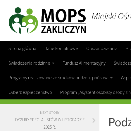
Miejski Oś
Strona główna
Dane kontaktowe
Obszar działania
Pr
Świadczenia rodzinne
Fundusz Alimentacyjny
Świadcz
Programy realizowane ze środków budżetu państwa
Wspie
Cyberbezpieczeństwo
Program „Asystent osobisty osoby z 
GOPS ZAKL
NEXT STORY
Podz
DYŻURY SPECJALISTÓW W LISTOPADZIE
2025 R.