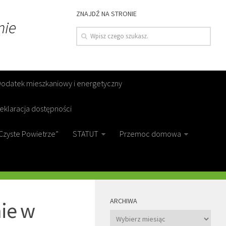
ZNAJDŹ NA STRONIE
nie
Dodatek mieszkaniowy i energetyczny
eklaracja dostępności
Czyste Powietrze”
STATUT
Przemoc domowa
MORE
ARCHIWA
ie w
Archiwa