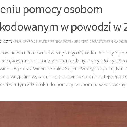
ieniu pomocy osobom
kodowanym w powodzi w 2
LICZYN
· PUBLISHED
28 PAŹDZIERNIKA 2025
· UPDATED
29 PAŹDZIERNIKA 2025
ierownictwa i Pracowników Miejskiego Ośrodka Pomocy Społec
odziękowania ze strony Minister Rodziny, Pracy i Polityki Spo
icz – Bąk oraz Wicemarszałek Sejmu Rzeczypospolitej Pani M
 postawę, jakimi wykazali się pracownicy socjalni tutejszego O
ani w lutym 2025 roku do pomocy osobom poszkodowany
.