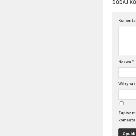
DODAJ K
Komenta
Nazwa
*
Witryna 
Zapisz mo
komentar