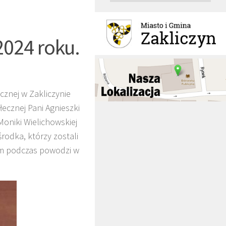
024 roku.
znej w Zakliczynie
łecznej Pani Agnieszki
oniki Wielichowskiej
środka, którzy zostali
m podczas powodzi w