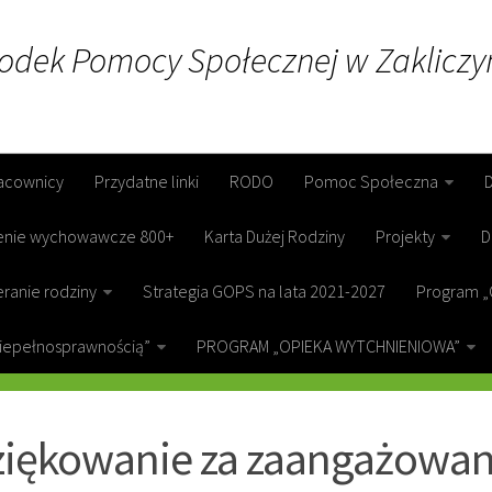
rodek Pomocy Społecznej w Zakliczy
acownicy
Przydatne linki
RODO
Pomoc Społeczna
enie wychowawcze 800+
Karta Dużej Rodziny
Projekty
D
ranie rodziny
Strategia GOPS na lata 2021-2027
Program „
niepełnosprawnością”
PROGRAM „OPIEKA WYTCHNIENIOWA”
ICZYN
iękowanie za zaangażowan