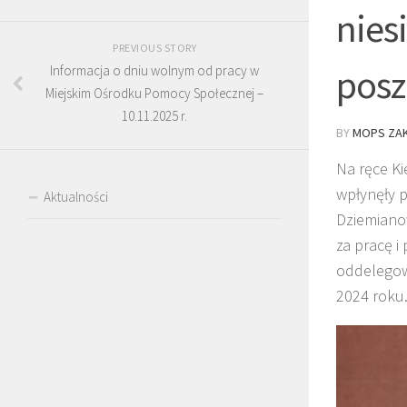
nies
PREVIOUS STORY
posz
Informacja o dniu wolnym od pracy w
Miejskim Ośrodku Pomocy Społecznej –
10.11.2025 r.
BY
MOPS ZAK
Na ręce K
wpłynęły p
Aktualności
Dziemianow
za pracę i
oddelegow
2024 roku