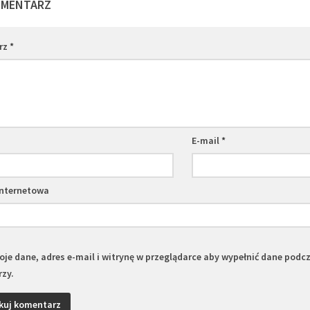
OMENTARZ
rz
*
E-mail
*
internetowa
je dane, adres e-mail i witrynę w przeglądarce aby wypełnić dane podc
zy.