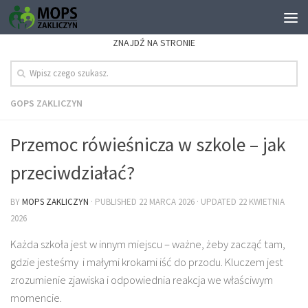
ZNAJDŹ NA STRONIE
GOPS ZAKLICZYN
Przemoc rówieśnicza w szkole – jak
przeciwdziałać?
BY
MOPS ZAKLICZYN
· PUBLISHED
22 MARCA 2026
· UPDATED
22 KWIETNIA
2026
Każda szkoła jest w innym miejscu – ważne, żeby zacząć tam,
gdzie jesteśmy i małymi krokami iść do przodu. Kluczem jest
zrozumienie zjawiska i odpowiednia reakcja we właściwym
momencie.