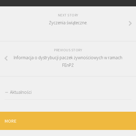
NEXT STORY
Życzenia świąteczne.
PREVIOUS STORY
Informacja o dystrybucji paczek żywnościowych w ramach
FEnPŻ
Aktualności
MORE