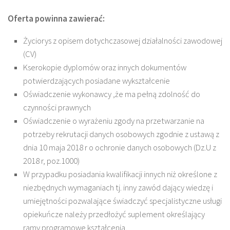
Oferta powinna zawierać:
Życiorys z opisem dotychczasowej działalności zawodowej
(CV)
Kserokopie dyplomów oraz innych dokumentów
potwierdzających posiadane wykształcenie
Oświadczenie wykonawcy ,że ma pełną zdolność do
czynności prawnych
Oświadczenie o wyrażeniu zgody na przetwarzanie na
potrzeby rekrutacji danych osobowych zgodnie z ustawą z
dnia 10 maja 2018 r o ochronie danych osobowych (Dz.U z
2018 r, poz.1000)
W przypadku posiadania kwalifikacji innych niż określone z
niezbędnych wymaganiach tj. inny zawód dający wiedzę i
umiejętności pozwalające świadczyć specjalistyczne usługi
opiekuńcze należy przedłożyć suplement określający
ramy programowe kształcenia.