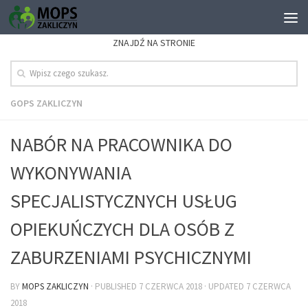
ZNAJDŹ NA STRONIE
GOPS ZAKLICZYN
NABÓR NA PRACOWNIKA DO
WYKONYWANIA
SPECJALISTYCZNYCH USŁUG
OPIEKUŃCZYCH DLA OSÓB Z
ZABURZENIAMI PSYCHICZNYMI
BY
MOPS ZAKLICZYN
· PUBLISHED
7 CZERWCA 2018
· UPDATED
7 CZERWCA
2018