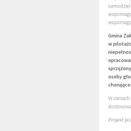
samodziel
wspomagaj
wspomaga
Gmina Zak
w pilotaż
niepełnos
opracowan
sprzężony
osoby głu
chorujące
W ramach 
dostosowa
Projekt je