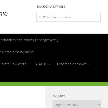
ZNAJDŹ NA STRONIE
nie
Dodatek mieszkaniowy i energetyczny
eklaracja dostępności
Czyste Powietrze”
STATUT
Przemoc domowa
MORE
ARCHIWA
Archiwa