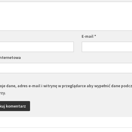
E-mail
*
internetowa
je dane, adres e-mail i witrynę w przeglądarce aby wypełnić dane podc
zy.