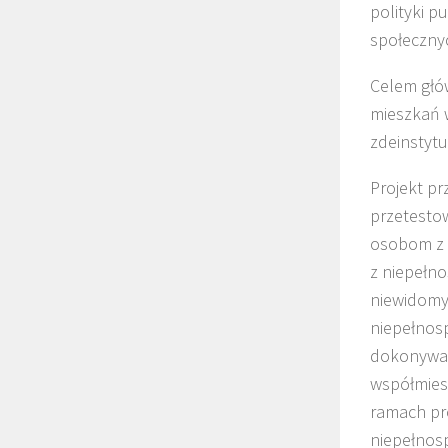
polityki p
społeczny
Celem głó
mieszkań 
zdeinstyt
Projekt pr
przetestow
osobom z 
z niepełn
niewidomy
niepełnosp
dokonywani
współmies
ramach pr
niepełnosp