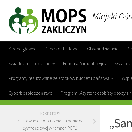
Miejski Oś
Strona główna
Dane kontaktowe
Obszar działania
Pr
Świadczenia rodzinne
Fundusz Alimentacyjny
Świadcz
Programy realizowane ze środków budżetu państwa
Wspie
Cyberbezpieczeństwo
Program „Asystent osobisty osoby z 
GOPS ZAKL
NEXT STORY
„Sam
Skierowania do otrzymania pomocy
żywnościowej w ramach POPŻ