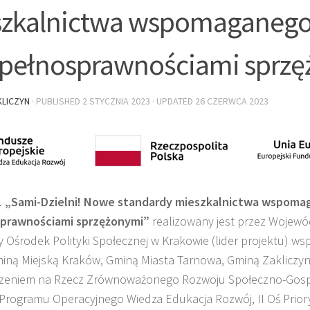
zkalnictwa wspomaganego
epełnosprawnościami sprz
LICZYN
· PUBLISHED
2 STYCZNIA 2023
· UPDATED
26 CZERWCA 2023
.
„Sami-Dzielni! Nowe standardy mieszkalnictwa wspoma
prawnościami sprzężonymi”
realizowany jest przez Wojewó
 Ośrodek Polityki Społecznej w Krakowie (lider projektu) ws
miną Miejską Kraków, Gminą Miasta Tarnowa, Gminą Zakliczyn
zeniem na Rzecz Zrównoważonego Rozwoju Społeczno-Gosp
Programu Operacyjnego Wiedza Edukacja Rozwój, II Oś Prio