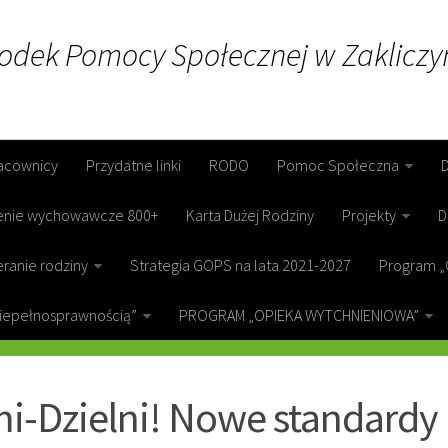
rodek Pomocy Społecznej w Zakliczy
acownicy
Przydatne linki
RODO
Pomoc Społeczna
enie wychowawcze 800+
Karta Dużej Rodziny
Projekty
D
ranie rodziny
Strategia GOPS na lata 2021-2027
Program „
niepełnosprawnością”
PROGRAM „OPIEKA WYTCHNIENIOWA”
ICZYN
i-Dzielni! Nowe standardy