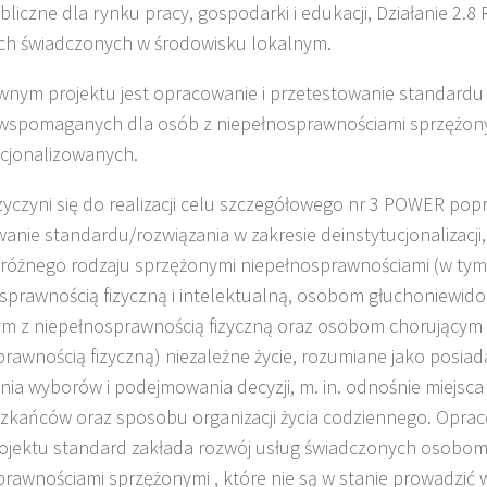
ubliczne dla rynku pracy, gospodarki i edukacji, Działanie 2.8
ch świadczonych w środowisku lokalnym.
wnym projektu jest opracowanie i przetestowanie standardu
wspomaganych dla osób z niepełnosprawnościami sprzężony
ucjonalizowanych.
zyczyni się do realizacji celu szczegółowego nr 3 POWER pop
anie standardu/rozwiązania w zakresie deinstytucjonalizacji
różnego rodzaju sprzężonymi niepełnosprawnościami (w tym
osprawnością fizyczną i intelektualną, osobom głuchoniew
m z niepełnosprawnością fizyczną oraz osobom chorującym 
rawnością fizyczną) niezależne życie, rozumiane jako posiad
a wyborów i podejmowania decyzji, m. in. odnośnie miejsca
zkańców oraz sposobu organizacji życia codziennego. Opra
ojektu standard zakłada rozwój usług świadczonych osobom
rawnościami sprzężonymi , które nie są w stanie prowadzić w