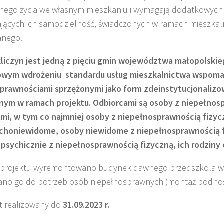
nego życia we własnym mieszkaniu i wymagają dodatkowych
ących ich samodzielność, świadczonych w ramach mieszkal
nego.
liczyn jest jedną z pięciu gmin województwa małopolskie
owym wdrożeniu standardu usług mieszkalnictwa wspoma
prawnościami sprzężonymi jako form zdeinstytucjonaliz
ym w ramach projektu. Odbiorcami są osoby z niepełnos
mi, w tym co najmniej osoby z niepełnosprawnością fizycz
choniewidome, osoby niewidome z niepełnosprawnością f
 psychicznie z niepełnosprawnością fizyczną, ich rodziny 
projektu wyremontowano budynek dawnego przedszkola w 
no go do potrzeb osób niepełnosprawnych (montaż podno
st realizowany do
31.09.2023 r.