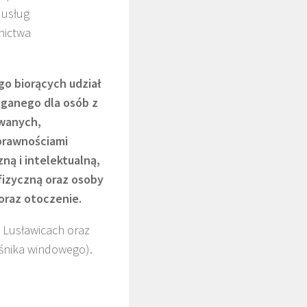
 usług
nictwa
go biorących udział
ganego dla osób z
owanych,
prawnościami
ną i intelektualną,
izyczną oraz osoby
oraz otoczenie.
Lusławicach oraz
śnika windowego).