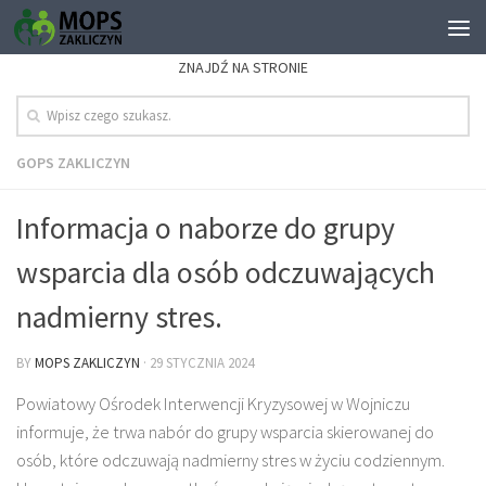
ZNAJDŹ NA STRONIE
GOPS ZAKLICZYN
Informacja o naborze do grupy
wsparcia dla osób odczuwających
nadmierny stres.
BY
MOPS ZAKLICZYN
·
29 STYCZNIA 2024
Powiatowy Ośrodek Interwencji Kryzysowej w Wojniczu
informuje, że trwa nabór do grupy wsparcia skierowanej do
osób, które odczuwają nadmierny stres w życiu codziennym.