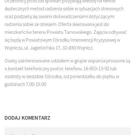
Uczestnicy podczas spotkań pozyskają wiedzę na temat
skutecznych metod radzenia sobie w sytuacjach stresowych
oraz podzielą się swoimi doświadczeniami dotyczącymi
radzenia sobie ze stresem. Oferta skierowana jest do
mieszkańców terenu Powiatu Tarnowskiego. Zajęcia odbywać
się będą w Powiatowym Ośrodku Interwencji Kryzysowej w
Wojniczu, ul. Jagiellońska 17, 32-830 Wojnicz.
Osoby zainteresowane udziałem w grupie wsparcia proszone są
o kontakt telefoniczny pod nr. telefonu 14-650-13-92 lub
osobisty w siedzibie Ośrodka, od poniedziałku do piątku w
godzinach 7.00-15.00
DODAJ KOMENTARZ