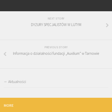
NEXT STORY
DYŻURY SPECJALISTÓW W LUTYM
PREVIOUS STORY
Informacja o działalności fundacji „Auxilium” w Tarnowie
Aktualności
MORE